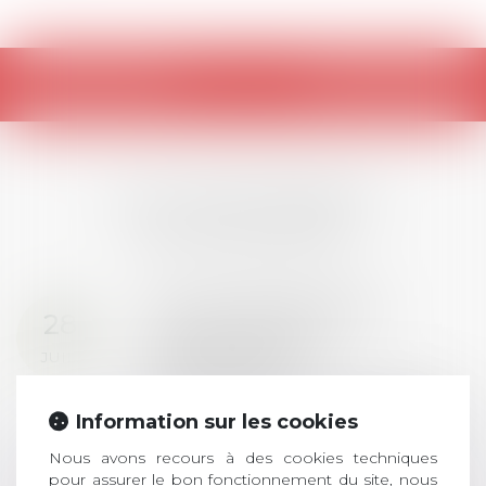
Retour
LES DERNIÈRES
ACTUALITÉS
Prix de thèse 2026 :
28
ouverture des
JUIL.
inscriptions
AVIS AUX RECENTS DOCTEURS EN
Information sur les cookies
DROIT Le prix de thèse « AvoSial »
récompense une thèse ayant
Nous avons recours à des cookies techniques
permis l’attribution du grade
pour assurer le bon fonctionnement du site, nous