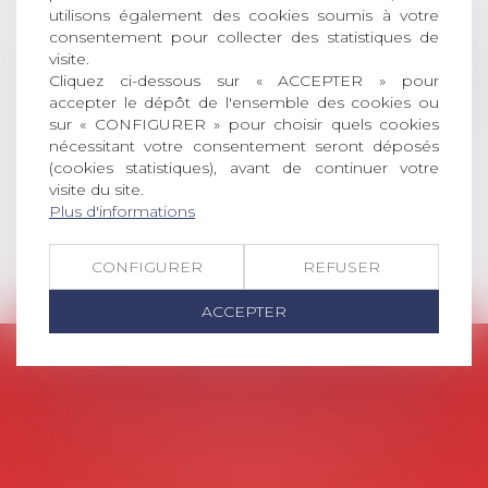
universitaire de docteur en droit,
utilisons également des cookies soumis à votre
dont le sujet porte sur le droit
consentement pour collecter des statistiques de
social (droit du travail, droit de
visite.
Cliquez ci-dessous sur « ACCEPTER » pour
l’emploi, droit des relations sociales
accepter le dépôt de l'ensemble des cookies ou
et droit de la sécurité social) tant
sur « CONFIGURER » pour choisir quels cookies
interne qu’international ou
nécessitant votre consentement seront déposés
européen ou, le...
(cookies statistiques), avant de continuer votre
visite du site.
Lire la suite
Plus d'informations
CONFIGURER
REFUSER
ACCEPTER
AVOSIAL
Avocats d'entreprise en droit social
45 rue de Tocqueville, 75017 PARIS
Tél :
06 77 80 82 66