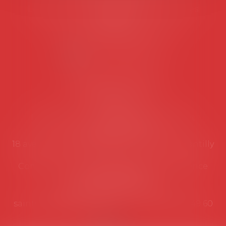
Les permanences du secrétariat sont les
suivantes:
Lundi au vendredi de 9h à 12h
NOUS CONTACTER
Coordonnées utiles
Secrétariat
Rémy Pastel –
remy.pastel@avosial.fr
et
contact@avosial.fr
18 avenue Marie-Amelie - Esc E - 60500 Chantilly
Communication et relations presse - Agence
DROIT DEVANT
Violaine de Saint Vaulry -
saintvaulry@droitdevant.fr
- T :
+33 6 09 48 49 60