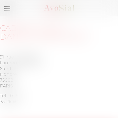
Ouvrir
le
menu
CABINET
:
MOUY
DANGLETERRE AARPI
91 rue du
Barreau
Faubourg
de PARIS
Saint-
Honoré
75008
PARIS
Tél :
01-55-
73-26-66