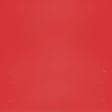
Les permanences du secrétariat sont les
suivantes:
Lundi au vendredi de 9h à 12h
NOUS CONTACTER
Coordonnées utiles
Secrétariat
Rémy Pastel –
remy.pastel@avosial.fr
et
contact@avosial.fr
18 avenue Marie-Amelie - Esc E - 60500 Chantilly
Communication et relations presse - Agence
DROIT DEVANT
Violaine de Saint Vaulry -
saintvaulry@droitdevant.fr
- T :
+33 6 09 48 49 60