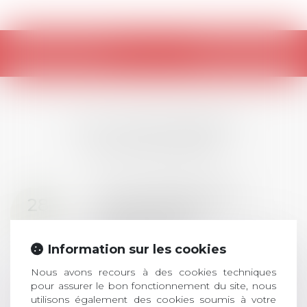
Retour
LES DERNIÈRES
ACTUALITÉS
Prix de thèse 2026 :
28
ouverture des
JUIL.
inscriptions
Information sur les cookies
AVIS AUX RECENTS DOCTEURS EN
DROIT Le prix de thèse « AvoSial »
Nous avons recours à des cookies techniques
récompense une thèse ayant
pour assurer le bon fonctionnement du site, nous
permis l’attribution du grade
utilisons également des cookies soumis à votre