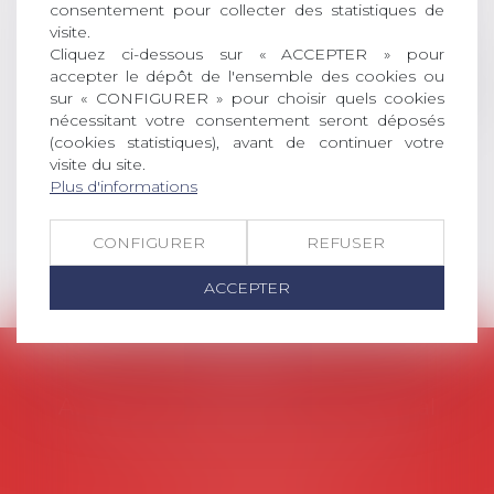
consentement pour collecter des statistiques de
universitaire de docteur en droit,
visite.
dont le sujet porte sur le droit
Cliquez ci-dessous sur « ACCEPTER » pour
social (droit du travail, droit de
accepter le dépôt de l'ensemble des cookies ou
l’emploi, droit des relations sociales
sur « CONFIGURER » pour choisir quels cookies
et droit de la sécurité social) tant
nécessitant votre consentement seront déposés
interne qu’international ou
(cookies statistiques), avant de continuer votre
européen ou, le...
visite du site.
Plus d'informations
Lire la suite
CONFIGURER
REFUSER
ACCEPTER
AVOSIAL
Avocats d'entreprise en droit social
45 rue de Tocqueville, 75017 PARIS
Tél :
06 77 80 82 66