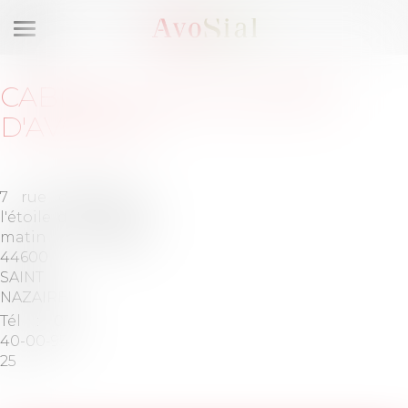
Ouvrir
le
menu
CABINET
:
MGA SOCIÉTÉ
D'AVOCATS
7 rue de
Barreau
l'étoile du
de SAINT-
matin
NAZAIRE
44600
SAINT
NAZAIRE
Tél :
02-
40-00-95-
25