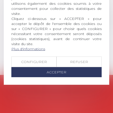
universitaire de docteur en droit,
utilisons également des cookies soumis à votre
dont le sujet porte sur le droit
consentement pour collecter des statistiques de
social (droit du travail, droit de
visite.
Cliquez ci-dessous sur « ACCEPTER » pour
l’emploi, droit des relations sociales
accepter le dépôt de l'ensemble des cookies ou
et droit de la sécurité social) tant
sur « CONFIGURER » pour choisir quels cookies
interne qu’international ou
nécessitant votre consentement seront déposés
européen ou, le...
(cookies statistiques), avant de continuer votre
visite du site.
Lire la suite
Plus d'informations
CONFIGURER
REFUSER
ACCEPTER
AVOSIAL
Avocats d'entreprise en droit social
45 rue de Tocqueville, 75017 PARIS
Tél :
06 77 80 82 66