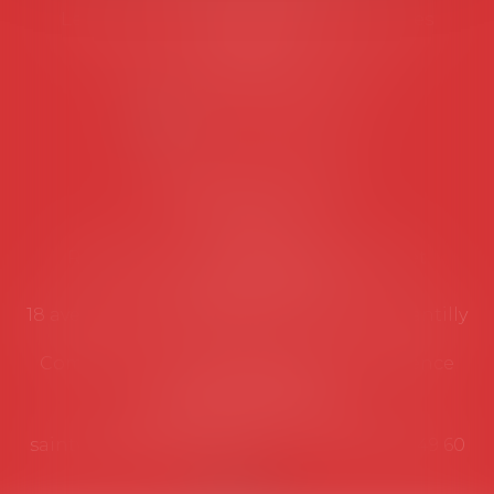
Les permanences du secrétariat sont les
suivantes:
Lundi au vendredi de 9h à 12h
NOUS CONTACTER
Coordonnées utiles
Secrétariat
Rémy Pastel –
remy.pastel@avosial.fr
et
contact@avosial.fr
18 avenue Marie-Amelie - Esc E - 60500 Chantilly
Communication et relations presse - Agence
DROIT DEVANT
Violaine de Saint Vaulry -
saintvaulry@droitdevant.fr
- T :
+33 6 09 48 49 60