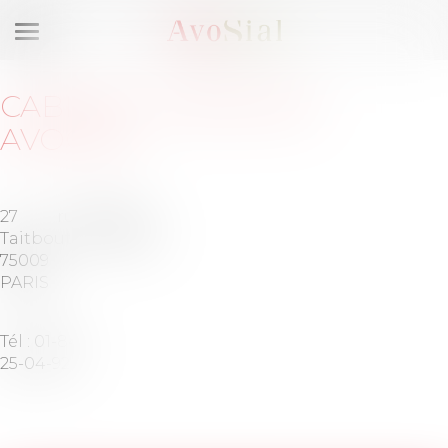
Ouvrir
le
menu
CABINET
:
MERIDIAN
AVOCATS
27 rue
Barreau
Taitbout
de PARIS
75009
PARIS
Tél :
01-84-
25-04-92