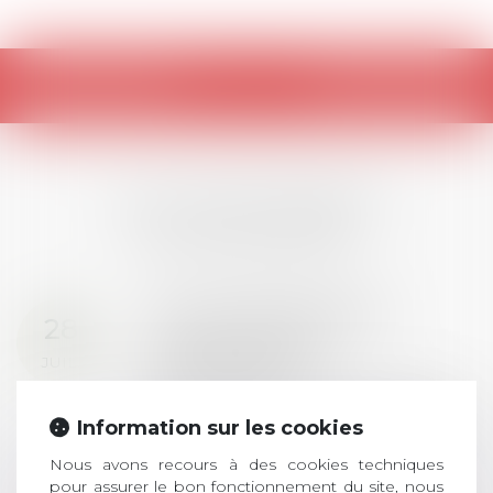
Retour
LES DERNIÈRES
ACTUALITÉS
Prix de thèse 2026 :
28
ouverture des
JUIL.
inscriptions
AVIS AUX RECENTS DOCTEURS EN
Information sur les cookies
DROIT Le prix de thèse « AvoSial »
récompense une thèse ayant
Nous avons recours à des cookies techniques
permis l’attribution du grade
pour assurer le bon fonctionnement du site, nous