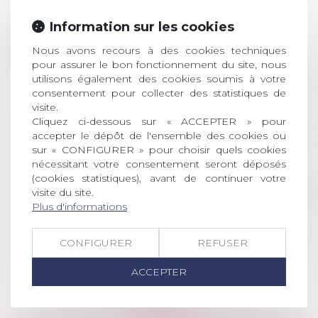
Prix de thèse 2026 :
Information sur les cookies
28
ouverture des
Nous avons recours à des cookies techniques
JUIL.
inscriptions
pour assurer le bon fonctionnement du site, nous
utilisons également des cookies soumis à votre
AVIS AUX RECENTS DOCTEURS EN
consentement pour collecter des statistiques de
DROIT Le prix de thèse « AvoSial »
visite.
récompense une thèse ayant
Cliquez ci-dessous sur « ACCEPTER » pour
permis l’attribution du grade
accepter le dépôt de l'ensemble des cookies ou
universitaire de docteur en droit,
sur « CONFIGURER » pour choisir quels cookies
dont le sujet porte sur le droit
nécessitant votre consentement seront déposés
social (droit du travail, droit de
(cookies statistiques), avant de continuer votre
l’emploi, droit des relations sociales
visite du site.
Plus d'informations
et droit de la sécurité social) tant
interne qu’international ou
européen ou, le...
CONFIGURER
REFUSER
Lire la suite
ACCEPTER