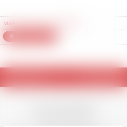
Membre du cabinet
Maître
Valentine
GUERRERO
Voir le détail
Retour
LES DERNIÈRES
ACTUALITÉS