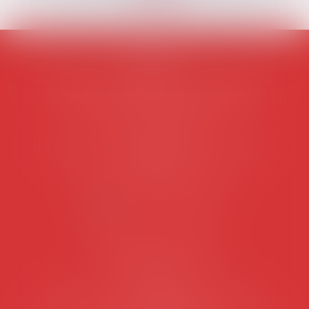
AVOSIAL
Avocats d'entreprise en droit social
45 rue de Tocqueville, 75017 PARIS
Tél :
06 77 80 82 66
Les permanences du secrétariat sont les
suivantes:
Lundi au vendredi de 9h à 12h
NOUS CONTACTER
Coordonnées utiles
Secrétariat
Rémy Pastel –
remy.pastel@avosial.fr
et