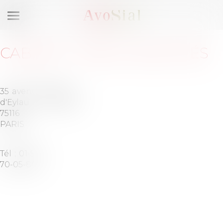
Ouvrir
le
menu
CABINET
:
MBG & ASSOCIÉS
35 avenue
Barreau
d'Eylau
de PARIS
75116
PARIS
Tél :
01-53-
70-05-80