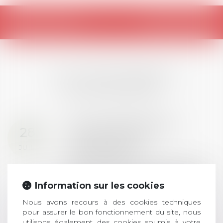
Retour
LES DERNIÈRES
ACTUALITÉS
Prix de thèse 2026 :
28
ouverture des
JUIL.
inscriptions
AVIS AUX RECENTS DOCTEURS EN
DROIT Le prix de thèse « AvoSial »
Information sur les cookies
récompense une thèse ayant
permis l’attribution du grade
Nous avons recours à des cookies techniques
universitaire de docteur en droit,
pour assurer le bon fonctionnement du site, nous
utilisons également des cookies soumis à votre
dont le sujet porte sur le droit