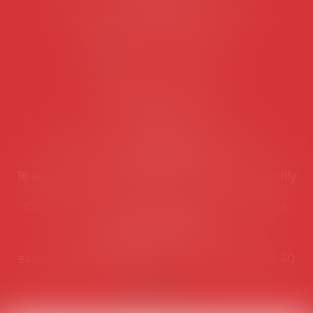
suivantes:
Lundi au vendredi de 9h à 12h
NOUS CONTACTER
Coordonnées utiles
Secrétariat
Rémy Pastel –
remy.pastel@avosial.fr
et
contact@avosial.fr
18 avenue Marie-Amelie - Esc E - 60500 Chantilly
Communication et relations presse - Agence
DROIT DEVANT
Violaine de Saint Vaulry -
saintvaulry@droitdevant.fr
- T :
+33 6 09 48 49 60