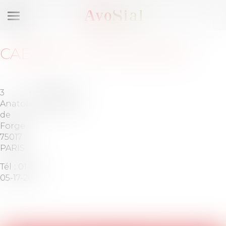
Ouvrir
le
menu
CABINET
:
LWP AVOCATS
3 rue
Barreau
Anatole
de PARIS
de la
Forge
75017
PARIS
Tél :
01-58-
05-17-20