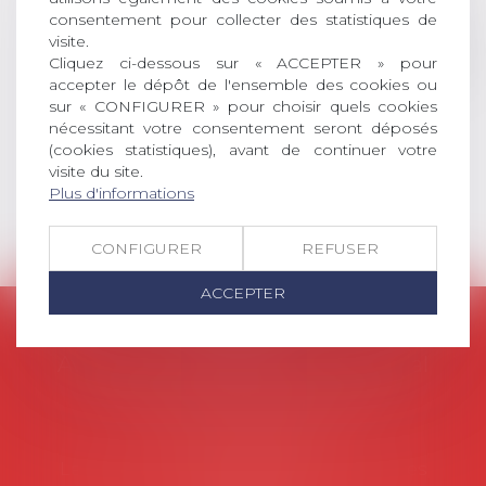
consentement pour collecter des statistiques de
social (droit du travail, droit de
visite.
l’emploi, droit des relations sociales
Cliquez ci-dessous sur « ACCEPTER » pour
et droit de la sécurité social) tant
accepter le dépôt de l'ensemble des cookies ou
interne qu’international ou
sur « CONFIGURER » pour choisir quels cookies
européen ou, le...
nécessitant votre consentement seront déposés
(cookies statistiques), avant de continuer votre
Lire la suite
visite du site.
Plus d'informations
CONFIGURER
REFUSER
ACCEPTER
AVOSIAL
Avocats d'entreprise en droit social
45 rue de Tocqueville, 75017 PARIS
Tél :
06 77 80 82 66
Les permanences du secrétariat sont les