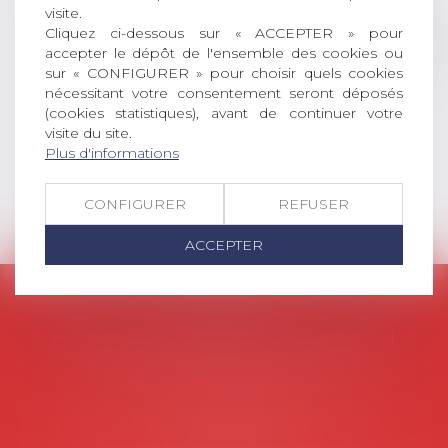
visite.
social (droit du travail, droit de
Cliquez ci-dessous sur « ACCEPTER » pour
l’emploi, droit des relations sociales
accepter le dépôt de l'ensemble des cookies ou
et droit de la sécurité social) tant
sur « CONFIGURER » pour choisir quels cookies
interne qu’international ou
nécessitant votre consentement seront déposés
européen ou, le...
(cookies statistiques), avant de continuer votre
visite du site.
Lire la suite
Plus d'informations
CONFIGURER
REFUSER
ACCEPTER
AVOSIAL
Avocats d'entreprise en droit social
45 rue de Tocqueville, 75017 PARIS
Tél :
06 77 80 82 66
Les permanences du secrétariat sont les