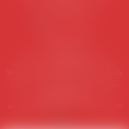
suivantes:
Lundi au vendredi de 9h à 12h
NOUS CONTACTER
Coordonnées utiles
Secrétariat
Rémy Pastel –
remy.pastel@avosial.fr
et
contact@avosial.fr
18 avenue Marie-Amelie - Esc E - 60500 Chantilly
Communication et relations presse - Agence
DROIT DEVANT
Violaine de Saint Vaulry -
saintvaulry@droitdevant.fr
- T :
+33 6 09 48 49 60