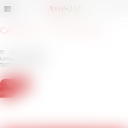
Ouvrir
le
menu
CABINET
:
LHJ AVOCATS
17 rue de
Tél :
01-
Longchamp
42-84-
75117 Paris
20-31
Voir le
site