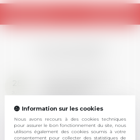
Retour
LES DERNIÈRES
ACTUALITÉS
Prix de thèse 2026 :
28
ouverture des
JUIL.
inscriptions
AVIS AUX RECENTS DOCTEURS EN
Information sur les cookies
DROIT Le prix de thèse « AvoSial »
récompense une thèse ayant
Nous avons recours à des cookies techniques
pour assurer le bon fonctionnement du site, nous
permis l’attribution du grade
utilisons également des cookies soumis à votre
universitaire de docteur en droit,
consentement pour collecter des statistiques de
dont le sujet porte sur le droit