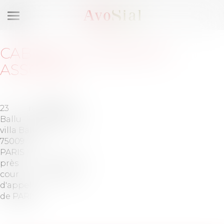
Ouvrir
le
menu
CABINET
:
LEANDRI ET
ASSOCIÉS
23 rue
Barreau
Ballu (6
de PARIS
villa Ballu)
75009
PARIS
près la
Tél :
01-45-
cour
79-29-66
d'appel
de PARIS