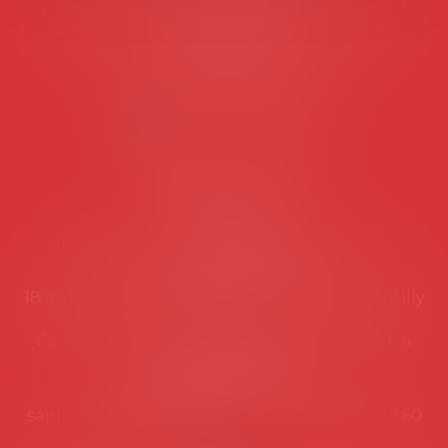
Les permanences du secrétariat sont les
suivantes:
Lundi au vendredi de 9h à 12h
NOUS CONTACTER
Coordonnées utiles
Secrétariat
Rémy Pastel –
remy.pastel@avosial.fr
et
contact@avosial.fr
18 avenue Marie-Amelie - Esc E - 60500 Chantilly
Communication et relations presse - Agence
DROIT DEVANT
Violaine de Saint Vaulry -
saintvaulry@droitdevant.fr
- T :
+33 6 09 48 49 60