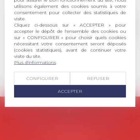
pour assurer le bon fonctionnement du site, nous
utilisons également des cookies soumis à votre
universitaire de docteur en droit,
consentement pour collecter des statistiques de
dont le sujet porte sur le droit
visite.
social (droit du travail, droit de
Cliquez ci-dessous sur « ACCEPTER » pour
l’emploi, droit des relations sociales
accepter le dépôt de l'ensemble des cookies ou
et droit de la sécurité social) tant
sur « CONFIGURER » pour choisir quels cookies
interne qu’international ou
nécessitant votre consentement seront déposés
européen ou, le...
(cookies statistiques), avant de continuer votre
visite du site.
Lire la suite
Plus d'informations
CONFIGURER
REFUSER
ACCEPTER
AVOSIAL
Avocats d'entreprise en droit social
45 rue de Tocqueville, 75017 PARIS
Tél :
06 77 80 82 66