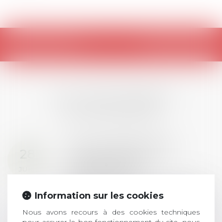
Retour
LES DERNIÈRES
ACTUALITÉS
Prix de thèse 2026 :
28
ouverture des
JUIL.
inscriptions
AVIS AUX RECENTS DOCTEURS EN
Information sur les cookies
DROIT Le prix de thèse « AvoSial »
récompense une thèse ayant
Nous avons recours à des cookies techniques
permis l’attribution du grade