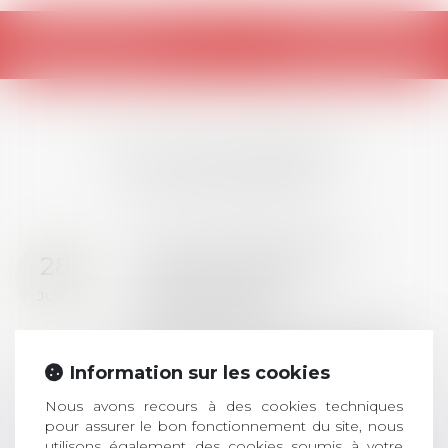
Retour
LES DERNIÈRES
ACTUALITÉS
Prix de thèse 2026 :
28
ouverture des
JUIL.
inscriptions
AVIS AUX RECENTS DOCTEURS EN
DROIT Le prix de thèse « AvoSial »
Information sur les cookies
récompense une thèse ayant
permis l’attribution du grade
Nous avons recours à des cookies techniques
universitaire de docteur en droit,
pour assurer le bon fonctionnement du site, nous
utilisons également des cookies soumis à votre
dont le sujet porte sur le droit