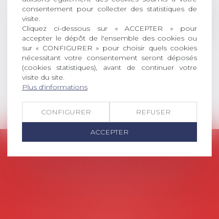
consentement pour collecter des statistiques de
social (droit du travail, droit de
visite.
l’emploi, droit des relations sociales
Cliquez ci-dessous sur « ACCEPTER » pour
et droit de la sécurité social) tant
accepter le dépôt de l'ensemble des cookies ou
interne qu’international ou
sur « CONFIGURER » pour choisir quels cookies
européen ou, le...
nécessitant votre consentement seront déposés
(cookies statistiques), avant de continuer votre
Lire la suite
visite du site.
Plus d'informations
CONFIGURER
REFUSER
ACCEPTER
AVOSIAL
Avocats d'entreprise en droit social
45 rue de Tocqueville, 75017 PARIS
Tél :
06 77 80 82 66
Les permanences du secrétariat sont les