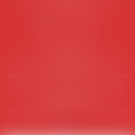
suivantes:
Lundi au vendredi de 9h à 12h
NOUS CONTACTER
Coordonnées utiles
Secrétariat
Rémy Pastel –
remy.pastel@avosial.fr
et
contact@avosial.fr
18 avenue Marie-Amelie - Esc E - 60500 Chantilly
Communication et relations presse - Agence
DROIT DEVANT
Violaine de Saint Vaulry -
saintvaulry@droitdevant.fr
- T :
+33 6 09 48 49 60