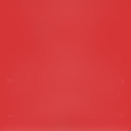
Les permanences du secrétariat sont les
suivantes:
Lundi au vendredi de 9h à 12h
NOUS CONTACTER
Coordonnées utiles
Secrétariat
Rémy Pastel –
remy.pastel@avosial.fr
et
contact@avosial.fr
18 avenue Marie-Amelie - Esc E - 60500 Chantilly
Communication et relations presse - Agence
DROIT DEVANT
Violaine de Saint Vaulry -
saintvaulry@droitdevant.fr
- T :
+33 6 09 48 49 60