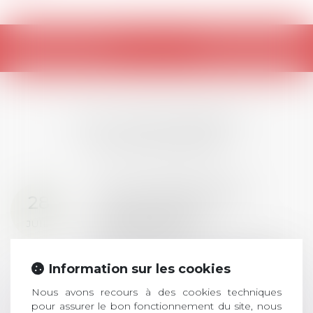
Retour
LES DERNIÈRES
ACTUALITÉS
Prix de thèse 2026 :
28
ouverture des
JUIL.
inscriptions
AVIS AUX RECENTS DOCTEURS EN
DROIT Le prix de thèse « AvoSial »
Information sur les cookies
récompense une thèse ayant
Nous avons recours à des cookies techniques
permis l’attribution du grade
pour assurer le bon fonctionnement du site, nous