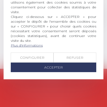
universitaire de docteur en droit,
utilisons également des cookies soumis à votre
dont le sujet porte sur le droit
consentement pour collecter des statistiques de
social (droit du travail, droit de
visite.
l’emploi, droit des relations sociales
Cliquez ci-dessous sur « ACCEPTER » pour
et droit de la sécurité social) tant
accepter le dépôt de l'ensemble des cookies ou
sur « CONFIGURER » pour choisir quels cookies
interne qu’international ou
nécessitant votre consentement seront déposés
européen ou, le...
(cookies statistiques), avant de continuer votre
Lire la suite
visite du site.
Plus d'informations
CONFIGURER
REFUSER
ACCEPTER
AVOSIAL
Avocats d'entreprise en droit social
45 rue de Tocqueville, 75017 PARIS
Tél :
06 77 80 82 66