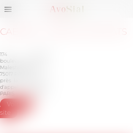
Ouvrir
le
menu
CABINET
:
KERSUS AVOCATS
174
Barreau
boulevard
de
Malesherbes
PARIS
75017 PARIS
près la cour
Tél :
01-
d'appel de
56-79-
PARIS
06-00
Voir le
site