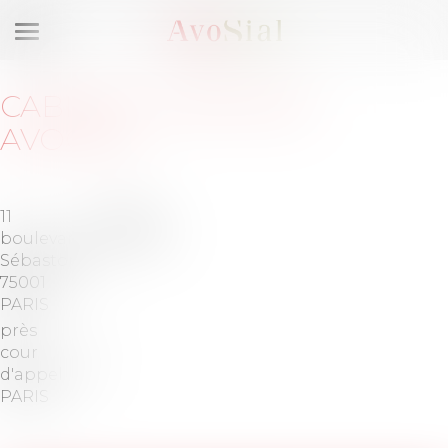
Ouvrir
le
menu
CABINET
:
KAPPKOD
AVOCATS
11
Barreau
boulevard
de PARIS
Sébastopol
75001
PARIS
près la
cour
d'appel de
PARIS