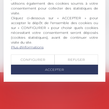
universitaire de docteur en droit,
utilisons également des cookies soumis à votre
dont le sujet porte sur le droit
consentement pour collecter des statistiques de
social (droit du travail, droit de
visite.
Cliquez ci-dessous sur « ACCEPTER » pour
l’emploi, droit des relations sociales
accepter le dépôt de l'ensemble des cookies ou
et droit de la sécurité social) tant
sur « CONFIGURER » pour choisir quels cookies
interne qu’international ou
nécessitant votre consentement seront déposés
européen ou, le...
(cookies statistiques), avant de continuer votre
visite du site.
Lire la suite
Plus d'informations
CONFIGURER
REFUSER
ACCEPTER
AVOSIAL
Avocats d'entreprise en droit social
45 rue de Tocqueville, 75017 PARIS
Tél :
06 77 80 82 66