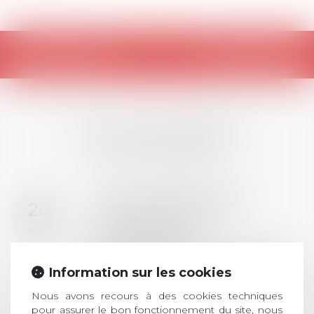
Retour
LES DERNIÈRES
ACTUALITÉS
Prix de thèse 2026 :
28
ouverture des
JUIL.
inscriptions
AVIS AUX RECENTS DOCTEURS EN
Information sur les cookies
DROIT Le prix de thèse « AvoSial »
récompense une thèse ayant
Nous avons recours à des cookies techniques
permis l’attribution du grade
pour assurer le bon fonctionnement du site, nous