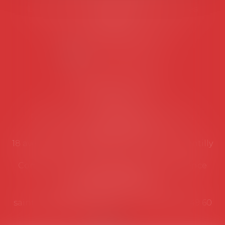
Les permanences du secrétariat sont les
suivantes:
Lundi au vendredi de 9h à 12h
NOUS CONTACTER
Coordonnées utiles
Secrétariat
Rémy Pastel –
remy.pastel@avosial.fr
et
contact@avosial.fr
18 avenue Marie-Amelie - Esc E - 60500 Chantilly
Communication et relations presse - Agence
DROIT DEVANT
Violaine de Saint Vaulry -
saintvaulry@droitdevant.fr
- T :
+33 6 09 48 49 60