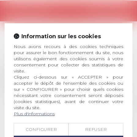
Retour
Information sur les cookies
LES DERNIÈRES
Nous avons recours à des cookies techniques
ACTUALITÉS
pour assurer le bon fonctionnement du site, nous
utilisons également des cookies soumis à votre
consentement pour collecter des statistiques de
visite.
Prix de thèse 2026 :
28
Cliquez ci-dessous sur « ACCEPTER » pour
ouverture des
accepter le dépôt de l'ensemble des cookies ou
JUIL.
inscriptions
sur « CONFIGURER » pour choisir quels cookies
nécessitant votre consentement seront déposés
AVIS AUX RECENTS DOCTEURS EN
(cookies statistiques), avant de continuer votre
DROIT Le prix de thèse « AvoSial »
visite du site.
récompense une thèse ayant
Plus d'informations
permis l’attribution du grade
universitaire de docteur en droit,
CONFIGURER
REFUSER
dont le sujet porte sur le droit