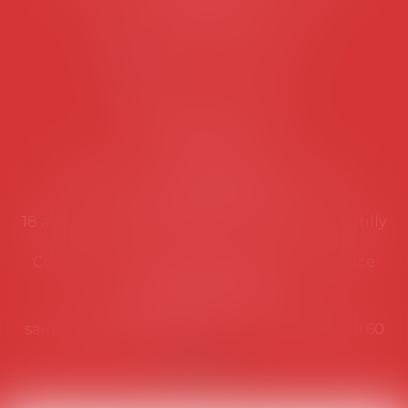
Lundi au vendredi de 9h à 12h
NOUS CONTACTER
Coordonnées utiles
Secrétariat
Rémy Pastel –
remy.pastel@avosial.fr
et
contact@avosial.fr
18 avenue Marie-Amelie - Esc E - 60500 Chantilly
Communication et relations presse - Agence
DROIT DEVANT
Violaine de Saint Vaulry -
saintvaulry@droitdevant.fr
- T :
+33 6 09 48 49 60