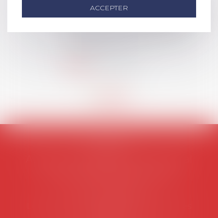
social (droit du travail, droit de
ACCEPTER
l’emploi, droit des relations sociales
et droit de la sécurité social) tant
interne qu’international ou
européen ou, le...
Lire la suite
AVOSIAL
Avocats d'entreprise en droit social
45 rue de Tocqueville, 75017 PARIS
Tél :
06 77 80 82 66
Les permanences du secrétariat sont les
suivantes: