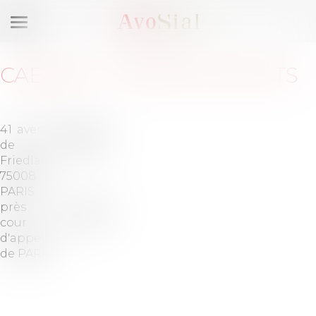
Ouvrir
le
menu
CABINET
:
JASPER AVOCATS
41 avenue
Barreau
de
de PARIS
Friedland
75008
PARIS
près la
Tél :
01-53-
cour
43-15-55
d'appel
de PARIS