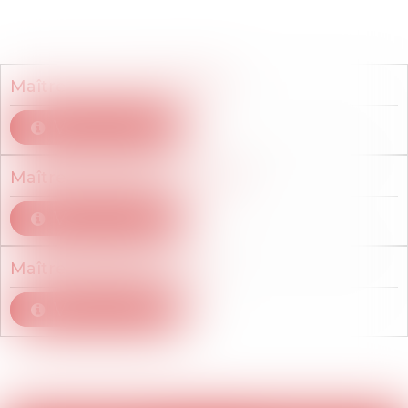
Membres du cabinet
Maître
Alice
DELAMARRE
Voir le détail
Maître
Marie-Alice
JOURDE
Voir le détail
Maître
Frédéric
SICARD
Voir le détail