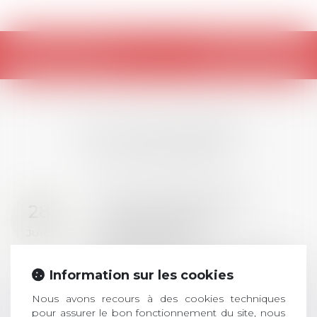
Retour
LES DERNIÈRES
ACTUALITÉS
Prix de thèse 2026 :
28
ouverture des
JUIL.
inscriptions
AVIS AUX RECENTS DOCTEURS EN
Information sur les cookies
DROIT Le prix de thèse « AvoSial »
récompense une thèse ayant
Nous avons recours à des cookies techniques
permis l’attribution du grade
pour assurer le bon fonctionnement du site, nous