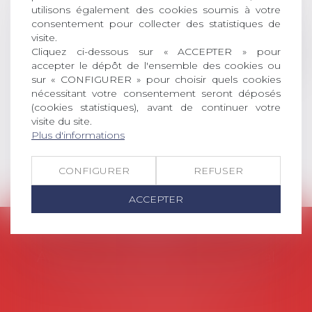
universitaire de docteur en droit,
utilisons également des cookies soumis à votre
dont le sujet porte sur le droit
consentement pour collecter des statistiques de
social (droit du travail, droit de
visite.
Cliquez ci-dessous sur « ACCEPTER » pour
l’emploi, droit des relations sociales
accepter le dépôt de l'ensemble des cookies ou
et droit de la sécurité social) tant
sur « CONFIGURER » pour choisir quels cookies
interne qu’international ou
nécessitant votre consentement seront déposés
européen ou, le...
(cookies statistiques), avant de continuer votre
visite du site.
Lire la suite
Plus d'informations
CONFIGURER
REFUSER
ACCEPTER
AVOSIAL
Avocats d'entreprise en droit social
45 rue de Tocqueville, 75017 PARIS
Tél :
06 77 80 82 66