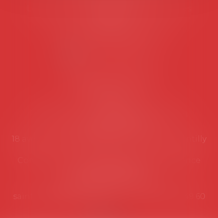
Les permanences du secrétariat sont les
suivantes:
Lundi au vendredi de 9h à 12h
NOUS CONTACTER
Coordonnées utiles
Secrétariat
Rémy Pastel –
remy.pastel@avosial.fr
et
contact@avosial.fr
18 avenue Marie-Amelie - Esc E - 60500 Chantilly
Communication et relations presse - Agence
DROIT DEVANT
Violaine de Saint Vaulry -
saintvaulry@droitdevant.fr
- T :
+33 6 09 48 49 60