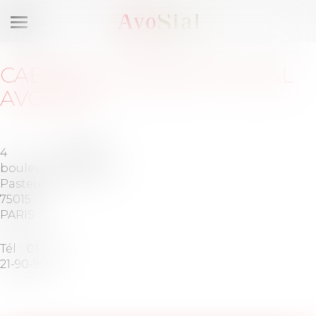
Ouvrir
le
menu
CABINET
:
JACQUET-DUVAL
AVOCATS
4
Barreau
boulevard
de PARIS
Pasteur
75015
PARIS
Tél :
01-76-
21-90-90