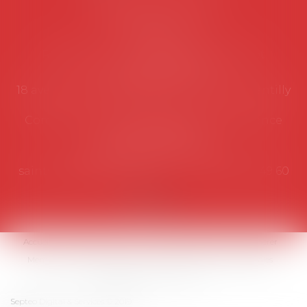
Coordonnées utiles
Secrétariat
Rémy Pastel –
remy.pastel@avosial.fr
et
contact@avosial.fr
18 avenue Marie-Amelie - Esc E - 60500 Chantilly
Communication et relations presse - Agence
DROIT DEVANT
Violaine de Saint Vaulry -
saintvaulry@droitdevant.fr
- T :
+33 6 09 48 49 60
Accueil
Qui sommes-nous ?
Activités / Évènements
Adhérer
Membres
Médias
Contact
Plan du site
Mentions légales
Espace membre
Articles
Septeo Digital & Services © 2019