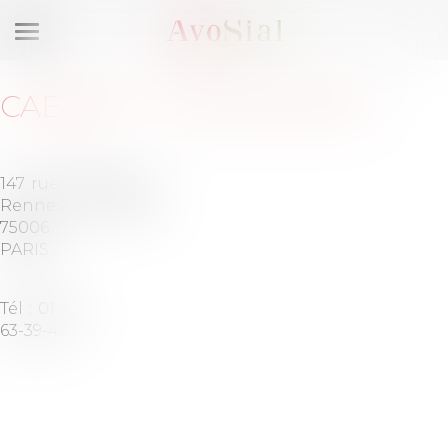
Ouvrir
le
menu
CABINET
:
ITER AVOCATS
147 rue de
Barreau
Rennes
de PARIS
75006
PARIS
Tél :
01-53-
63-39-40