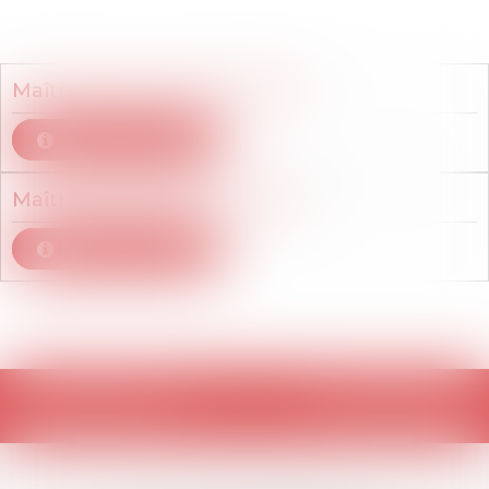
Membres du cabinet
Maître
Eleonore
BALLESTER
Voir le détail
Maître
Anne-Claire
CUGNOLI
Voir le détail
Retour