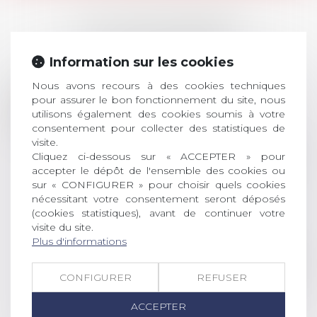
LES DERNIÈRES
ACTUALITÉS
Information sur les cookies
Nous avons recours à des cookies techniques
Prix de thèse 2026 :
28
pour assurer le bon fonctionnement du site, nous
ouverture des
utilisons également des cookies soumis à votre
JUIL.
inscriptions
consentement pour collecter des statistiques de
visite.
AVIS AUX RECENTS DOCTEURS EN
Cliquez ci-dessous sur « ACCEPTER » pour
DROIT Le prix de thèse « AvoSial »
accepter le dépôt de l'ensemble des cookies ou
récompense une thèse ayant
sur « CONFIGURER » pour choisir quels cookies
nécessitant votre consentement seront déposés
permis l’attribution du grade
(cookies statistiques), avant de continuer votre
universitaire de docteur en droit,
visite du site.
dont le sujet porte sur le droit
Plus d'informations
social (droit du travail, droit de
l’emploi, droit des relations sociales
et droit de la sécurité social) tant
CONFIGURER
REFUSER
interne qu’international ou
ACCEPTER
européen ou, le...