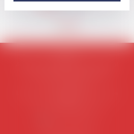
Lire la suite
AVOSIAL
Avocats d'entreprise en droit social
45 rue de Tocqueville, 75017 PARIS
Tél :
06 77 80 82 66
Les permanences du secrétariat sont les
suivantes:
Lundi au vendredi de 9h à 12h
NOUS CONTACTER