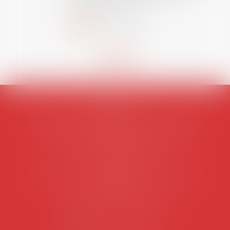
européen ou, le...
Lire la suite
AVOSIAL
Avocats d'entreprise en droit social
45 rue de Tocqueville, 75017 PARIS
Tél :
06 77 80 82 66
Les permanences du secrétariat sont les
suivantes:
Lundi au vendredi de 9h à 12h
NOUS CONTACTER