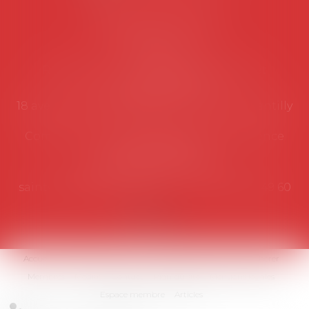
Coordonnées utiles
Secrétariat
Rémy Pastel –
remy.pastel@avosial.fr
et
contact@avosial.fr
18 avenue Marie-Amelie - Esc E - 60500 Chantilly
Communication et relations presse - Agence
DROIT DEVANT
Violaine de Saint Vaulry -
saintvaulry@droitdevant.fr
- T :
+33 6 09 48 49 60
Accueil
Qui sommes-nous ?
Activités / Évènements
Adhérer
Membres
Médias
Contact
Plan du site
Mentions légales
Espace membre
Articles