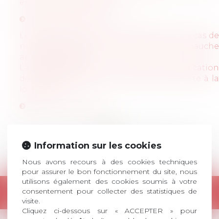
entreprises et aux start-up
Lire la publication
Le devenir de la responsabilité pénale en cas de
non-respect de la visite médicale d’embauche
après la loi Travail
La détermination du périmètre d’application
des critères d’ordre des licenciements suite à la
loi Macron
Lire la publication
<<
<
1
>
>>
Information sur les cookies
Nous avons recours à des cookies techniques
pour assurer le bon fonctionnement du site, nous
utilisons également des cookies soumis à votre
consentement pour collecter des statistiques de
Retour
visite.
Cliquez ci-dessous sur « ACCEPTER » pour