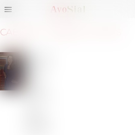
Ouvrir
le
menu
CABINET
:
ISABELLE PONS
16 avenue
Pierre 1er
de Serbie
75116
PARIS
Barreau
de PARIS
près la
cour
d'appel
de PARIS
Tél :
06 67
32 81 34