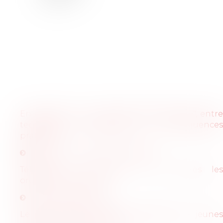
Articles
En questions : la "promesse d'embauche", entre
technicité contractuelle et conséquences
pratiques
article-n--29-du-23-07-2019.pdf
Télétravail : le point, un an après les
ordonnances Macron
Lire la publication
Le prêt de main d'oeuvre s'adapte aux jeunes