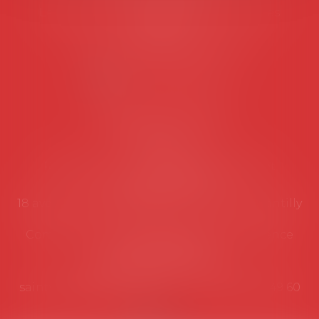
Les permanences du secrétariat sont les
suivantes:
Lundi au vendredi de 9h à 12h
NOUS CONTACTER
Coordonnées utiles
Secrétariat
Rémy Pastel –
remy.pastel@avosial.fr
et
contact@avosial.fr
18 avenue Marie-Amelie - Esc E - 60500 Chantilly
Communication et relations presse - Agence
DROIT DEVANT
Violaine de Saint Vaulry -
saintvaulry@droitdevant.fr
- T :
+33 6 09 48 49 60