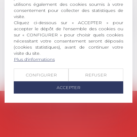
universitaire de docteur en droit,
utilisons également des cookies soumis à votre
dont le sujet porte sur le droit
consentement pour collecter des statistiques de
social (droit du travail, droit de
visite.
Cliquez ci-dessous sur « ACCEPTER » pour
l’emploi, droit des relations sociales
accepter le dépôt de l'ensemble des cookies ou
et droit de la sécurité social) tant
sur « CONFIGURER » pour choisir quels cookies
interne qu’international ou
nécessitant votre consentement seront déposés
européen ou, le...
(cookies statistiques), avant de continuer votre
visite du site.
Lire la suite
Plus d'informations
CONFIGURER
REFUSER
ACCEPTER
AVOSIAL
Avocats d'entreprise en droit social
45 rue de Tocqueville, 75017 PARIS
Tél :
06 77 80 82 66