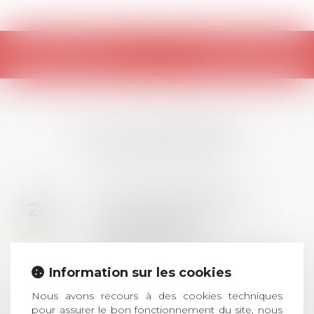
Retour
LES DERNIÈRES
ACTUALITÉS
Prix de thèse 2026 :
28
ouverture des
JUIL.
inscriptions
AVIS AUX RECENTS DOCTEURS EN
Information sur les cookies
DROIT Le prix de thèse « AvoSial »
récompense une thèse ayant
Nous avons recours à des cookies techniques
permis l’attribution du grade
pour assurer le bon fonctionnement du site, nous