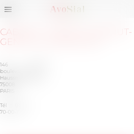
Ouvrir
le
menu
CABINET
:
FRENCH CORNUT-
GENTILLE & ASSOCIÉS
146
Barreau
boulevard
de
Haussmann
PARIS
75008
PARIS
Tél :
01-40-
70-00-11