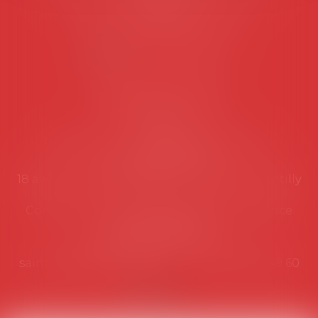
suivantes:
Lundi au vendredi de 9h à 12h
NOUS CONTACTER
Coordonnées utiles
Secrétariat
Rémy Pastel –
remy.pastel@avosial.fr
et
contact@avosial.fr
18 avenue Marie-Amelie - Esc E - 60500 Chantilly
Communication et relations presse - Agence
DROIT DEVANT
Violaine de Saint Vaulry -
saintvaulry@droitdevant.fr
- T :
+33 6 09 48 49 60