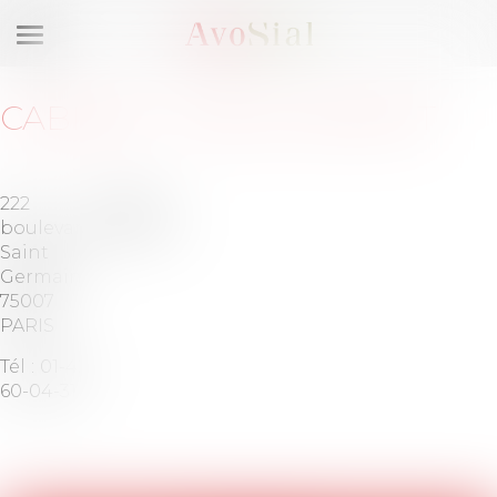
Ouvrir
le
menu
CABINET
:
FOXLO AVOCAT
222
Barreau
boulevard
de PARIS
Saint
Germain
75007
PARIS
Tél :
01-42-
60-04-31