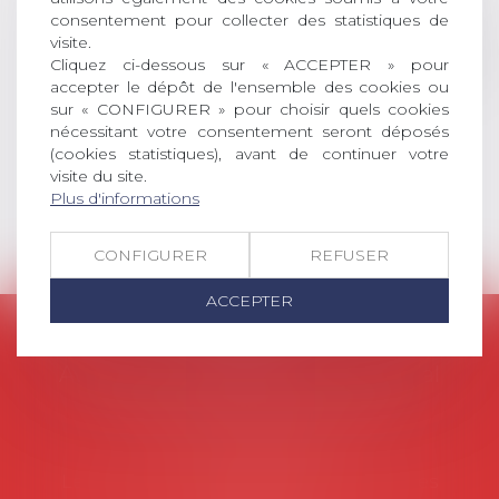
consentement pour collecter des statistiques de
social (droit du travail, droit de
visite.
l’emploi, droit des relations sociales
Cliquez ci-dessous sur « ACCEPTER » pour
et droit de la sécurité social) tant
accepter le dépôt de l'ensemble des cookies ou
interne qu’international ou
sur « CONFIGURER » pour choisir quels cookies
européen ou, le...
nécessitant votre consentement seront déposés
(cookies statistiques), avant de continuer votre
Lire la suite
visite du site.
Plus d'informations
CONFIGURER
REFUSER
ACCEPTER
AVOSIAL
Avocats d'entreprise en droit social
45 rue de Tocqueville, 75017 PARIS
Tél :
06 77 80 82 66
Les permanences du secrétariat sont les