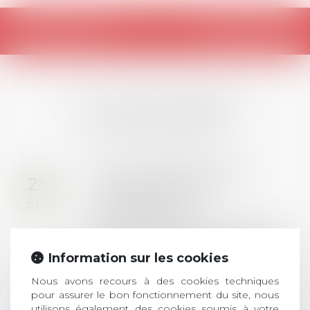
Retour
LES DERNIÈRES
ACTUALITÉS
Prix de thèse 2026 :
28
ouverture des
JUIL.
inscriptions
AVIS AUX RECENTS DOCTEURS EN
DROIT Le prix de thèse « AvoSial »
Information sur les cookies
récompense une thèse ayant
permis l’attribution du grade
Nous avons recours à des cookies techniques
universitaire de docteur en droit,
pour assurer le bon fonctionnement du site, nous
utilisons également des cookies soumis à votre
dont le sujet porte sur le droit