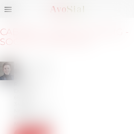
Ouvrir
le
menu
CABINET
:
ERNST & YOUNG -
SOCIÉTÉ D'AVOCATS
Immeuble Le
Blasco - 966,
avenue
Raymond
Dugrand - CS
66014
34060
MONTPELLIER
Barreau de
MONTPELLIER