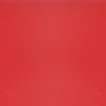
AVOSIAL
Avocats d'entreprise en droit social
45 rue de Tocqueville, 75017 PARIS
Tél :
06 77 80 82 66
Les permanences du secrétariat sont les
suivantes:
Lundi au vendredi de 9h à 12h
NOUS CONTACTER
Coordonnées utiles
Secrétariat
Rémy Pastel –
remy.pastel@avosial.fr
et
contact@avosial.fr
18 avenue Marie-Amelie - Esc E - 60500 Chantilly
Communication et relations presse - Agence