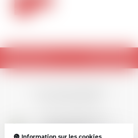
Voir le
site
Retour
LES DERNIÈRES
ACTUALITÉS
Prix de thèse 2026 :
28
ouverture des
JUIL.
inscriptions
Information sur les cookies