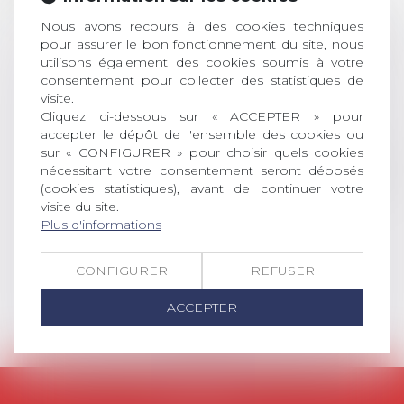
Nous avons recours à des cookies techniques
AVIS AUX RECENTS DOCTEURS EN
pour assurer le bon fonctionnement du site, nous
DROIT Le prix de thèse « AvoSial »
utilisons également des cookies soumis à votre
récompense une thèse ayant
consentement pour collecter des statistiques de
permis l’attribution du grade
visite.
universitaire de docteur en droit,
Cliquez ci-dessous sur « ACCEPTER » pour
dont le sujet porte sur le droit
accepter le dépôt de l'ensemble des cookies ou
social (droit du travail, droit de
sur « CONFIGURER » pour choisir quels cookies
l’emploi, droit des relations sociales
nécessitant votre consentement seront déposés
et droit de la sécurité social) tant
(cookies statistiques), avant de continuer votre
visite du site.
interne qu’international ou
Plus d'informations
européen ou, le...
Lire la suite
CONFIGURER
REFUSER
ACCEPTER