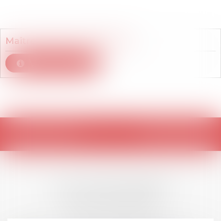
Membre du cabinet
Maître
Elodie
CHRISTOPHE
Voir le détail
Retour
LES DERNIÈRES
ACTUALITÉS