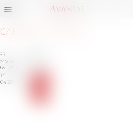
Ouvrir
le
menu
CABINET
:
ELOCIAL
95 rue
Barreau
Molière
de
69003 Lyon
LYON
Tél :
Voir
04.28.01.39.97
le
site