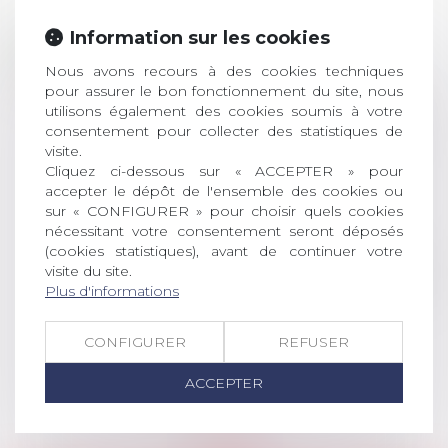
Prix de thèse 2026 :
Information sur les cookies
28
ouverture des
Nous avons recours à des cookies techniques
JUIL.
inscriptions
pour assurer le bon fonctionnement du site, nous
utilisons également des cookies soumis à votre
AVIS AUX RECENTS DOCTEURS EN
consentement pour collecter des statistiques de
DROIT Le prix de thèse « AvoSial »
visite.
récompense une thèse ayant
Cliquez ci-dessous sur « ACCEPTER » pour
permis l’attribution du grade
accepter le dépôt de l'ensemble des cookies ou
universitaire de docteur en droit,
sur « CONFIGURER » pour choisir quels cookies
dont le sujet porte sur le droit
nécessitant votre consentement seront déposés
social (droit du travail, droit de
(cookies statistiques), avant de continuer votre
l’emploi, droit des relations sociales
visite du site.
Plus d'informations
et droit de la sécurité social) tant
interne qu’international ou
européen ou, le...
CONFIGURER
REFUSER
Lire la suite
ACCEPTER