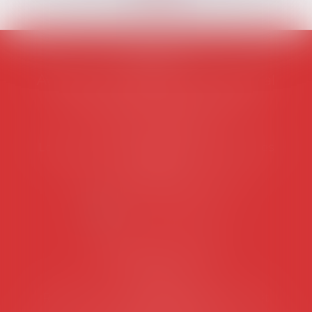
AVOSIAL
Avocats d'entreprise en droit social
45 rue de Tocqueville, 75017 PARIS
Tél :
06 77 80 82 66
Les permanences du secrétariat sont les
suivantes:
Lundi au vendredi de 9h à 12h
NOUS CONTACTER
Coordonnées utiles
Secrétariat
Rémy Pastel –
remy.pastel@avosial.fr
et