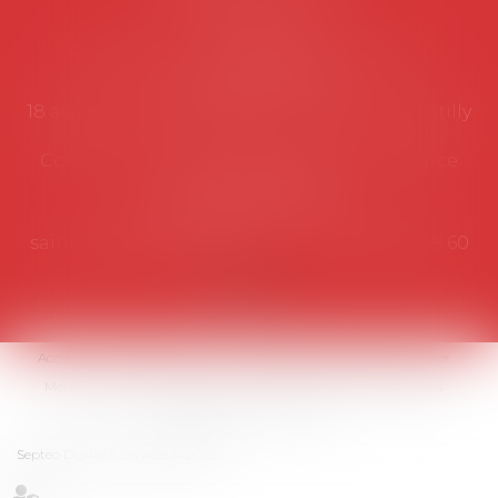
Secrétariat
Rémy Pastel –
remy.pastel@avosial.fr
et
contact@avosial.fr
18 avenue Marie-Amelie - Esc E - 60500 Chantilly
Communication et relations presse - Agence
DROIT DEVANT
Violaine de Saint Vaulry -
saintvaulry@droitdevant.fr
- T :
+33 6 09 48 49 60
Accueil
Qui sommes-nous ?
Activités / Évènements
Adhérer
Membres
Médias
Contact
Plan du site
Mentions légales
Espace membre
Articles
Septeo Digital & Services © 2019