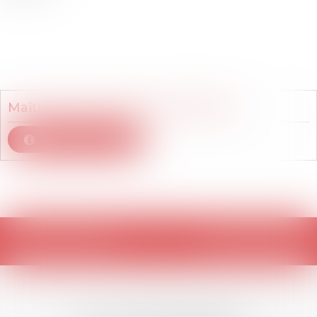
Membre du cabinet
Maître
Nicolas
DRUJON D'ASTROS
Voir le détail
Retour