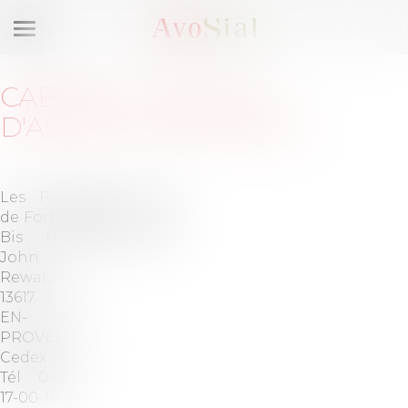
Ouvrir
le
menu
CABINET
:
DRUJON
D'ASTROS & ASSOCIÉS
Les Patios
Barreau de
de Forbin 9
AIX EN
Bis Place
PROVENCE
John
Rewald
13617 AIX-
EN-
PROVENCE
Cedex
Tél :
04-42-
17-00-16