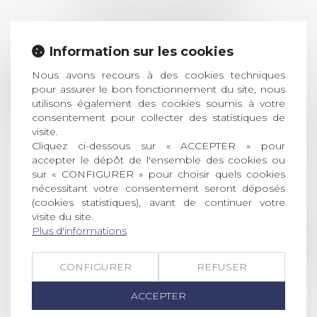
LES DERNIÈRES
ACTUALITÉS
Information sur les cookies
Prix de thèse 2026 :
Nous avons recours à des cookies techniques
28
ouverture des
pour assurer le bon fonctionnement du site, nous
JUIL.
inscriptions
utilisons également des cookies soumis à votre
consentement pour collecter des statistiques de
AVIS AUX RECENTS DOCTEURS EN
visite.
Cliquez ci-dessous sur « ACCEPTER » pour
DROIT Le prix de thèse « AvoSial »
accepter le dépôt de l'ensemble des cookies ou
récompense une thèse ayant
sur « CONFIGURER » pour choisir quels cookies
permis l’attribution du grade
nécessitant votre consentement seront déposés
universitaire de docteur en droit,
(cookies statistiques), avant de continuer votre
dont le sujet porte sur le droit
visite du site.
social (droit du travail, droit de
Plus d'informations
l’emploi, droit des relations sociales
et droit de la sécurité social) tant
CONFIGURER
REFUSER
interne qu’international ou
européen ou, le...
ACCEPTER
Lire la suite