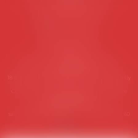
suivantes:
Lundi au vendredi de 9h à 12h
NOUS CONTACTER
Coordonnées utiles
Secrétariat
Rémy Pastel –
remy.pastel@avosial.fr
et
contact@avosial.fr
18 avenue Marie-Amelie - Esc E - 60500 Chantilly
Communication et relations presse - Agence
DROIT DEVANT
Violaine de Saint Vaulry -
saintvaulry@droitdevant.fr
- T :
+33 6 09 48 49 60