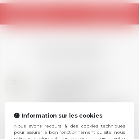
Retour
LES DERNIÈRES
ACTUALITÉS
Prix de thèse 2026 :
28
ouverture des
JUIL.
inscriptions
AVIS AUX RECENTS DOCTEURS EN
DROIT Le prix de thèse « AvoSial »
Information sur les cookies
récompense une thèse ayant
permis l’attribution du grade
Nous avons recours à des cookies techniques
universitaire de docteur en droit,
pour assurer le bon fonctionnement du site, nous
utilisons également des cookies soumis à votre
dont le sujet porte sur le droit