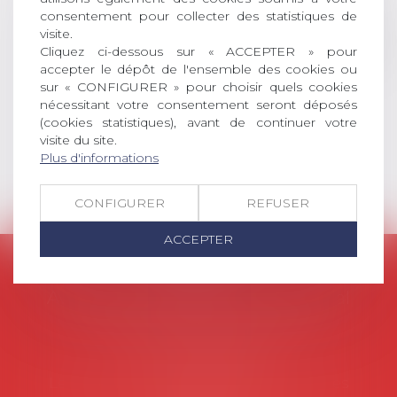
consentement pour collecter des statistiques de
social (droit du travail, droit de
visite.
l’emploi, droit des relations sociales
Cliquez ci-dessous sur « ACCEPTER » pour
et droit de la sécurité social) tant
accepter le dépôt de l'ensemble des cookies ou
interne qu’international ou
sur « CONFIGURER » pour choisir quels cookies
européen ou, le...
nécessitant votre consentement seront déposés
(cookies statistiques), avant de continuer votre
Lire la suite
visite du site.
Plus d'informations
CONFIGURER
REFUSER
ACCEPTER
AVOSIAL
Avocats d'entreprise en droit social
45 rue de Tocqueville, 75017 PARIS
Tél :
06 77 80 82 66
Les permanences du secrétariat sont les