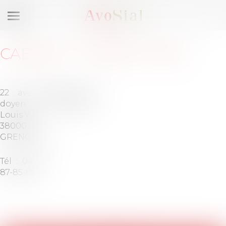
Ouvrir
le
menu
CABINET
:
CABINET VBA
22 avenue
Barreau de
doyen
GRENOBLE
Louis Weil
38000
GRENOBLE
Tél :
04-76-
87-85-85