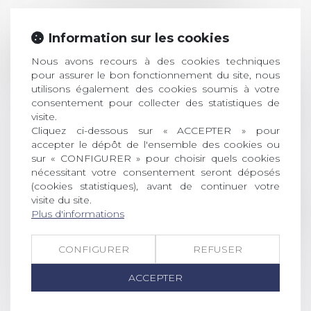
Information sur les cookies
Prix de thèse 2026 :
28
ouverture des
Nous avons recours à des cookies techniques
pour assurer le bon fonctionnement du site, nous
JUIL.
inscriptions
utilisons également des cookies soumis à votre
consentement pour collecter des statistiques de
AVIS AUX RECENTS DOCTEURS EN
visite.
DROIT Le prix de thèse « AvoSial »
Cliquez ci-dessous sur « ACCEPTER » pour
récompense une thèse ayant
accepter le dépôt de l'ensemble des cookies ou
permis l’attribution du grade
sur « CONFIGURER » pour choisir quels cookies
universitaire de docteur en droit,
nécessitant votre consentement seront déposés
dont le sujet porte sur le droit
(cookies statistiques), avant de continuer votre
social (droit du travail, droit de
visite du site.
l’emploi, droit des relations sociales
Plus d'informations
et droit de la sécurité social) tant
interne qu’international ou
CONFIGURER
REFUSER
européen ou, le...
ACCEPTER
Lire la suite