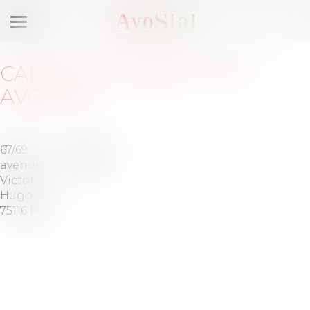
Ouvrir
le
menu
CABINET
:
CABINET LEXT
AVOCATS
67/69
Tél :
01 83
avenue
75 80 00
Victor
Hugo
75116 Paris