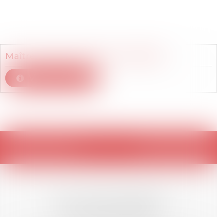
Membre du cabinet
Maître
Isabelle
QUENET-CHABRUN
Voir le détail
Retour
LES DERNIÈRES
ACTUALITÉS