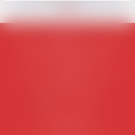
AVOSIAL
Avocats d'entreprise en droit social
45 rue de Tocqueville, 75017 PARIS
Tél :
06 77 80 82 66
Les permanences du secrétariat sont les
suivantes:
Lundi au vendredi de 9h à 12h
NOUS CONTACTER
Coordonnées utiles
Secrétariat