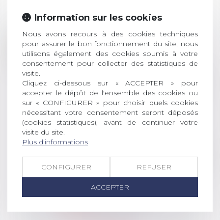
ACTUALITÉS
Information sur les cookies
Nous avons recours à des cookies techniques
Prix de thèse 2026 :
28
pour assurer le bon fonctionnement du site, nous
ouverture des
utilisons également des cookies soumis à votre
JUIL.
inscriptions
consentement pour collecter des statistiques de
visite.
AVIS AUX RECENTS DOCTEURS EN
Cliquez ci-dessous sur « ACCEPTER » pour
DROIT Le prix de thèse « AvoSial »
accepter le dépôt de l'ensemble des cookies ou
récompense une thèse ayant
sur « CONFIGURER » pour choisir quels cookies
permis l’attribution du grade
nécessitant votre consentement seront déposés
universitaire de docteur en droit,
(cookies statistiques), avant de continuer votre
visite du site.
dont le sujet porte sur le droit
Plus d'informations
social (droit du travail, droit de
l’emploi, droit des relations sociales
et droit de la sécurité social) tant
CONFIGURER
REFUSER
interne qu’international ou
européen ou, le...
ACCEPTER
Lire la suite