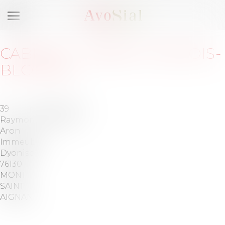
Ouvrir
le
menu
CABINET
:
CABINET DAMOIS-
BLONDEL
39 rue
Tél :
02 32
Raymond
08 37 70
Aron
Immeuble
Dyonisos
76130
MONT
SAINT
AIGNAN