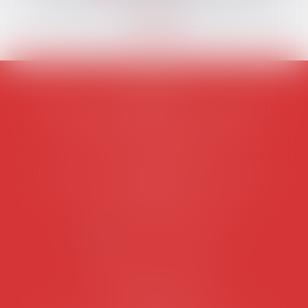
AVOSIAL
Avocats d'entreprise en droit social
45 rue de Tocqueville, 75017 PARIS
Tél :
06 77 80 82 66
Les permanences du secrétariat sont les
suivantes:
Lundi au vendredi de 9h à 12h
NOUS CONTACTER
Coordonnées utiles
Secrétariat