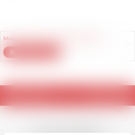
Membre du cabinet
Maître
Murielle
DAMOIS-BLONDEL
Voir le détail
Retour
LES DERNIÈRES