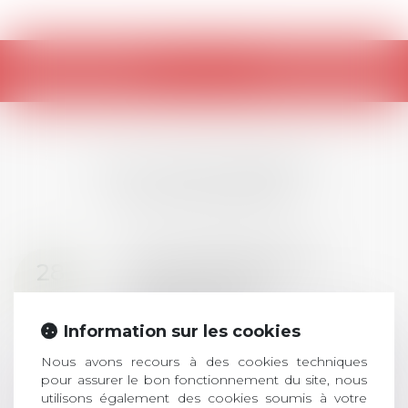
Retour
LES DERNIÈRES
ACTUALITÉS
Prix de thèse 2026 :
28
ouverture des
JUIL.
inscriptions
Information sur les cookies
AVIS AUX RECENTS DOCTEURS EN
DROIT Le prix de thèse « AvoSial »
Nous avons recours à des cookies techniques
récompense une thèse ayant
pour assurer le bon fonctionnement du site, nous
permis l’attribution du grade
utilisons également des cookies soumis à votre