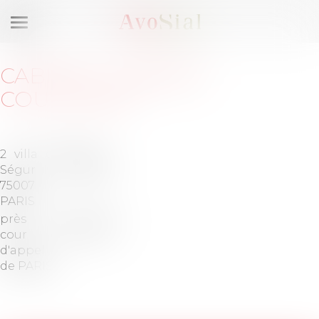
Ouvrir
le
menu
CABINET
:
CABINET
COUTURIER
2 villa de
Barreau
Ségur
de PARIS
75007
PARIS
près la
Tél :
01-48-
cour
04-33-97
d'appel
de PARIS