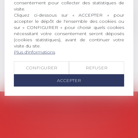
consentement pour collecter des statistiques de
universitaire de docteur en droit,
visite.
dont le sujet porte sur le droit
Cliquez ci-dessous sur « ACCEPTER » pour
social (droit du travail, droit de
accepter le dépôt de l'ensemble des cookies ou
l’emploi, droit des relations sociales
sur « CONFIGURER » pour choisir quels cookies
et droit de la sécurité social) tant
nécessitant votre consentement seront déposés
interne qu’international ou
(cookies statistiques), avant de continuer votre
européen ou, le...
visite du site.
Plus d'informations
Lire la suite
CONFIGURER
REFUSER
ACCEPTER
AVOSIAL
Avocats d'entreprise en droit social
45 rue de Tocqueville, 75017 PARIS
Tél :
06 77 80 82 66