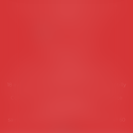
Les permanences du secrétariat sont les
suivantes:
Lundi au vendredi de 9h à 12h
NOUS CONTACTER
Coordonnées utiles
Secrétariat
Rémy Pastel –
remy.pastel@avosial.fr
et
contact@avosial.fr
18 avenue Marie-Amelie - Esc E - 60500 Chantilly
Communication et relations presse - Agence
DROIT DEVANT
Violaine de Saint Vaulry -
saintvaulry@droitdevant.fr
- T :
+33 6 09 48 49 60