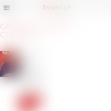
Ouvrir
le
menu
CABINET
:
CABINET
CHEBBANI
32 place
Mage
31000
TOULOUSE
Barreau de
TOULOUSE
Tél :
05-62-
30-91-61
Voir le
site