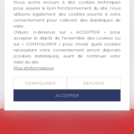
Nous avons recours à des cookies techniques
DROIT Le prix de thèse « AvoSial »
pour assurer le bon fonctionnement du site, nous
récompense une thèse ayant
utilisons également des cookies soumis à votre
permis l’attribution du grade
consentement pour collecter des statistiques de
universitaire de docteur en droit,
visite.
dont le sujet porte sur le droit
Cliquez ci-dessous sur « ACCEPTER » pour
social (droit du travail, droit de
accepter le dépôt de l'ensemble des cookies ou
l’emploi, droit des relations sociales
sur « CONFIGURER » pour choisir quels cookies
et droit de la sécurité social) tant
nécessitant votre consentement seront déposés
interne qu’international ou
(cookies statistiques), avant de continuer votre
visite du site.
européen ou, le...
Plus d'informations
Lire la suite
CONFIGURER
REFUSER
ACCEPTER
AVOSIAL
Avocats d'entreprise en droit social