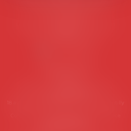
45 rue de Tocqueville, 75017 PARIS
Tél :
06 77 80 82 66
Les permanences du secrétariat sont les
suivantes:
Lundi au vendredi de 9h à 12h
NOUS CONTACTER
Coordonnées utiles
Secrétariat
Rémy Pastel –
remy.pastel@avosial.fr
et
contact@avosial.fr
18 avenue Marie-Amelie - Esc E - 60500 Chantilly
Communication et relations presse - Agence
DROIT DEVANT
Violaine de Saint Vaulry -