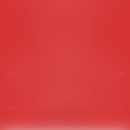
suivantes:
Lundi au vendredi de 9h à 12h
NOUS CONTACTER
Coordonnées utiles
Secrétariat
Rémy Pastel –
remy.pastel@avosial.fr
et
contact@avosial.fr
18 avenue Marie-Amelie - Esc E - 60500 Chantilly
Communication et relations presse - Agence
DROIT DEVANT
Violaine de Saint Vaulry -
saintvaulry@droitdevant.fr
- T :
+33 6 09 48 49 60