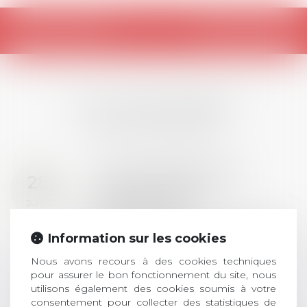
Retour
LES DERNIÈRES
ACTUALITÉS
Prix de thèse 2026 :
28
ouverture des
JUIL.
inscriptions
AVIS AUX RECENTS DOCTEURS EN
Information sur les cookies
DROIT Le prix de thèse « AvoSial »
récompense une thèse ayant
Nous avons recours à des cookies techniques
pour assurer le bon fonctionnement du site, nous
permis l’attribution du grade
utilisons également des cookies soumis à votre
universitaire de docteur en droit,
consentement pour collecter des statistiques de
dont le sujet porte sur le droit