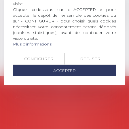
visite.
social (droit du travail, droit de
Cliquez ci-dessous sur « ACCEPTER » pour
l’emploi, droit des relations sociales
accepter le dépôt de l'ensemble des cookies ou
et droit de la sécurité social) tant
sur « CONFIGURER » pour choisir quels cookies
interne qu’international ou
nécessitant votre consentement seront déposés
européen ou, le...
(cookies statistiques), avant de continuer votre
visite du site.
Lire la suite
Plus d'informations
CONFIGURER
REFUSER
ACCEPTER
AVOSIAL
Avocats d'entreprise en droit social
45 rue de Tocqueville, 75017 PARIS
Tél :
06 77 80 82 66
Les permanences du secrétariat sont les