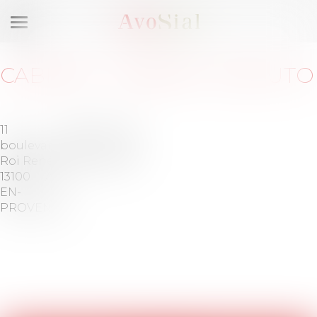
Ouvrir
le
menu
CABINET
:
CABINET CASSUTO
11
Barreau de
boulevard
AIX EN
Roi René
PROVENCE
13100 AIX-
EN-
PROVENCE