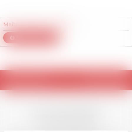
Membre du cabinet
Maître
Sadame
AHADZIE
Voir le détail
Retour
LES DERNIÈRES
ACTUALITÉS