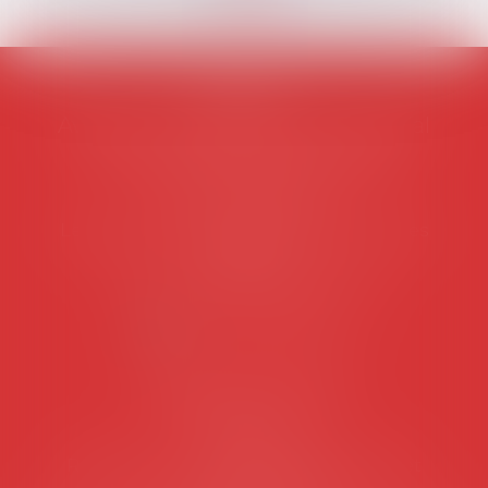
AVOSIAL
Avocats d'entreprise en droit social
45 rue de Tocqueville, 75017 PARIS
Tél :
06 77 80 82 66
Les permanences du secrétariat sont les
suivantes:
Lundi au vendredi de 9h à 12h
NOUS CONTACTER
Coordonnées utiles
Secrétariat
Rémy Pastel –
remy.pastel@avosial.fr
et