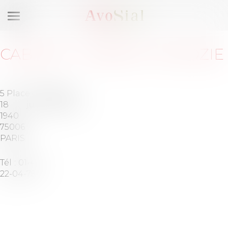
Ouvrir
le
menu
CABINET
:
CABINET AHADZIE
5 Place du
Barreau
18 juin
de PARIS
1940
75006
PARIS
Tél :
01-42-
22-04-75