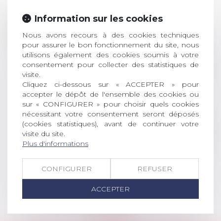
Prix de thèse 2026 :
Information sur les cookies
28
ouverture des
Nous avons recours à des cookies techniques
JUIL.
inscriptions
pour assurer le bon fonctionnement du site, nous
utilisons également des cookies soumis à votre
AVIS AUX RECENTS DOCTEURS EN
consentement pour collecter des statistiques de
DROIT Le prix de thèse « AvoSial »
visite.
récompense une thèse ayant
Cliquez ci-dessous sur « ACCEPTER » pour
permis l’attribution du grade
accepter le dépôt de l'ensemble des cookies ou
universitaire de docteur en droit,
sur « CONFIGURER » pour choisir quels cookies
dont le sujet porte sur le droit
nécessitant votre consentement seront déposés
social (droit du travail, droit de
(cookies statistiques), avant de continuer votre
l’emploi, droit des relations sociales
visite du site.
Plus d'informations
et droit de la sécurité social) tant
interne qu’international ou
européen ou, le...
CONFIGURER
REFUSER
Lire la suite
ACCEPTER