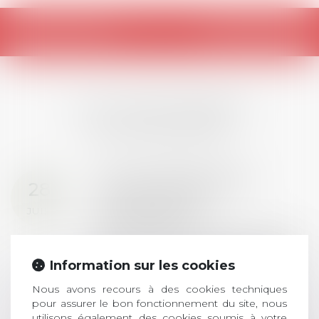
Retour
LES DERNIÈRES
ACTUALITÉS
Prix de thèse 2026 :
28
ouverture des
JUIL.
inscriptions
AVIS AUX RECENTS DOCTEURS EN
DROIT Le prix de thèse « AvoSial »
Information sur les cookies
récompense une thèse ayant
permis l’attribution du grade
Nous avons recours à des cookies techniques
universitaire de docteur en droit,
pour assurer le bon fonctionnement du site, nous
utilisons également des cookies soumis à votre
dont le sujet porte sur le droit