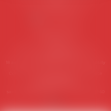
suivantes:
Lundi au vendredi de 9h à 12h
NOUS CONTACTER
Coordonnées utiles
Secrétariat
Rémy Pastel –
remy.pastel@avosial.fr
et
contact@avosial.fr
18 avenue Marie-Amelie - Esc E - 60500 Chantilly
Communication et relations presse - Agence
DROIT DEVANT
Violaine de Saint Vaulry -
saintvaulry@droitdevant.fr
- T :
+33 6 09 48 49 60