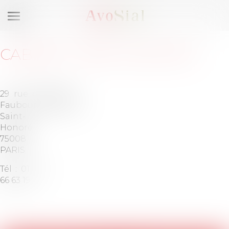
Ouvrir
le
menu
CABINET
:
BMH AVOCATS
29 rue du
Barreau
Faubourg
de PARIS
Saint-
Honoré
75008
PARIS
Tél :
01 42
66 63 19