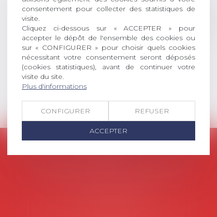
consentement pour collecter des statistiques de
social (droit du travail, droit de
visite.
l’emploi, droit des relations sociales
Cliquez ci-dessous sur « ACCEPTER » pour
et droit de la sécurité social) tant
accepter le dépôt de l'ensemble des cookies ou
interne qu’international ou
sur « CONFIGURER » pour choisir quels cookies
européen ou, le...
nécessitant votre consentement seront déposés
(cookies statistiques), avant de continuer votre
Lire la suite
visite du site.
Plus d'informations
CONFIGURER
REFUSER
ACCEPTER
AVOSIAL
Avocats d'entreprise en droit social
45 rue de Tocqueville, 75017 PARIS
Tél :
06 77 80 82 66
Les permanences du secrétariat sont les