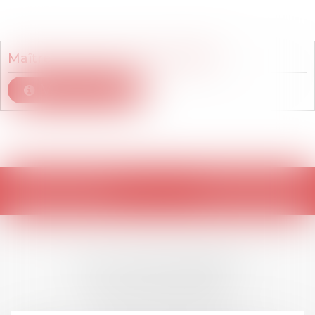
Membre du cabinet
Maître
Marie-Charlotte
DIRIART
Voir le détail
Retour
LES DERNIÈRES
ACTUALITÉS