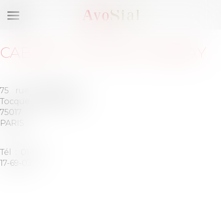
Ouvrir
le
menu
CABINET
:
BIGNON LEBRAY
75 rue de
Barreau
Tocqueville
de PARIS
75017
PARIS
Tél :
01-44-
17-69-03