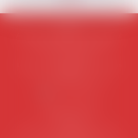
AVOSIAL
Avocats d'entreprise en droit social
45 rue de Tocqueville, 75017 PARIS
Tél :
06 77 80 82 66
Les permanences du secrétariat sont les
suivantes:
Lundi au vendredi de 9h à 12h
NOUS CONTACTER
Coordonnées utiles
Secrétariat
Rémy Pastel –
remy.pastel@avosial.fr
et