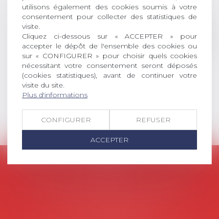
universitaire de docteur en droit,
utilisons également des cookies soumis à votre
dont le sujet porte sur le droit
consentement pour collecter des statistiques de
social (droit du travail, droit de
visite.
Cliquez ci-dessous sur « ACCEPTER » pour
l’emploi, droit des relations sociales
accepter le dépôt de l'ensemble des cookies ou
et droit de la sécurité social) tant
sur « CONFIGURER » pour choisir quels cookies
interne qu’international ou
nécessitant votre consentement seront déposés
européen ou, le...
(cookies statistiques), avant de continuer votre
visite du site.
Lire la suite
Plus d'informations
CONFIGURER
REFUSER
ACCEPTER
AVOSIAL
Avocats d'entreprise en droit social
45 rue de Tocqueville, 75017 PARIS
Tél :
06 77 80 82 66