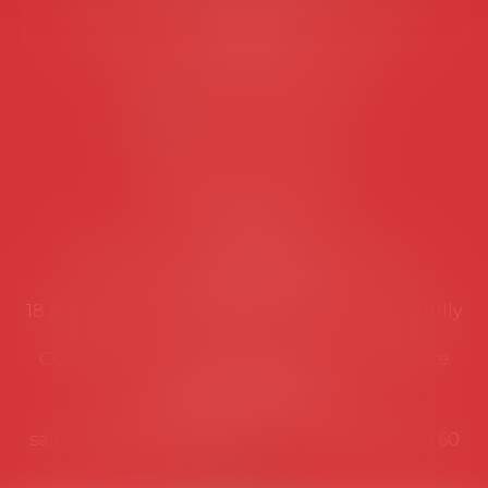
Les permanences du secrétariat sont les
suivantes:
Lundi au vendredi de 9h à 12h
NOUS CONTACTER
Coordonnées utiles
Secrétariat
Rémy Pastel –
remy.pastel@avosial.fr
et
contact@avosial.fr
18 avenue Marie-Amelie - Esc E - 60500 Chantilly
Communication et relations presse - Agence
DROIT DEVANT
Violaine de Saint Vaulry -
saintvaulry@droitdevant.fr
- T :
+33 6 09 48 49 60