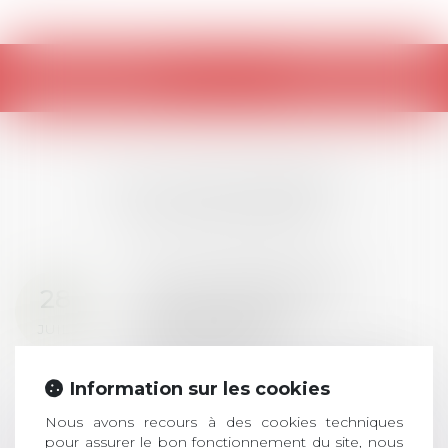
Retour
LES DERNIÈRES
ACTUALITÉS
Prix de thèse 2026 :
28
ouverture des
JUIL.
inscriptions
AVIS AUX RECENTS DOCTEURS EN
Information sur les cookies
DROIT Le prix de thèse « AvoSial »
récompense une thèse ayant
Nous avons recours à des cookies techniques
permis l’attribution du grade
pour assurer le bon fonctionnement du site, nous