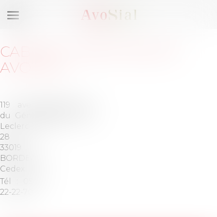
Ouvrir
le
menu
CABINET
:
BARTHÉLÉMY
AVOCATS
119 avenue
Barreau de
du Général
BORDEAUX
Leclerc BP
28
33019
BORDEAUX
Cedex
Tél :
05-57-
22-22-70