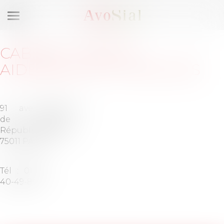
Ouvrir
le
menu
CABINET
:
BARON
AIDENBAUM ET ASSOCIÉS
91 avenue
Barreau
de la
de
République
PARIS
75011 PARIS
Tél :
01-44-
40-49-80