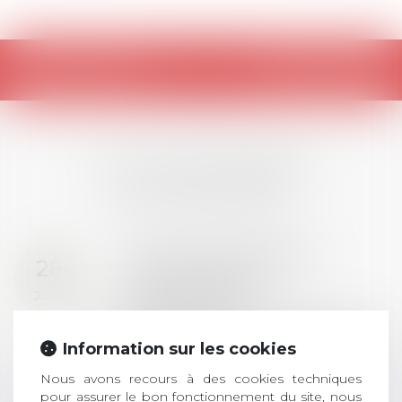
Retour
LES DERNIÈRES
ACTUALITÉS
Prix de thèse 2026 :
28
ouverture des
JUIL.
inscriptions
AVIS AUX RECENTS DOCTEURS EN
Information sur les cookies
DROIT Le prix de thèse « AvoSial »
récompense une thèse ayant
Nous avons recours à des cookies techniques
permis l’attribution du grade
pour assurer le bon fonctionnement du site, nous