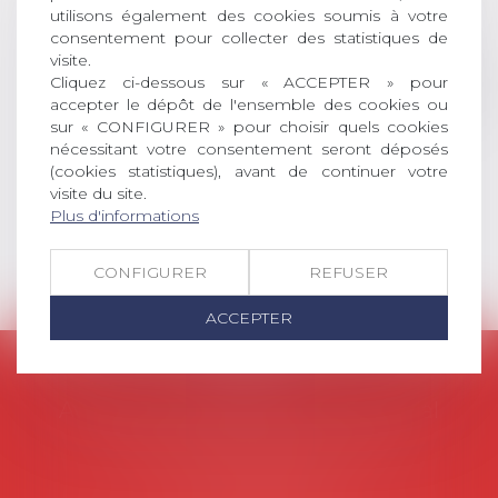
universitaire de docteur en droit,
utilisons également des cookies soumis à votre
dont le sujet porte sur le droit
consentement pour collecter des statistiques de
social (droit du travail, droit de
visite.
Cliquez ci-dessous sur « ACCEPTER » pour
l’emploi, droit des relations sociales
accepter le dépôt de l'ensemble des cookies ou
et droit de la sécurité social) tant
sur « CONFIGURER » pour choisir quels cookies
interne qu’international ou
nécessitant votre consentement seront déposés
européen ou, le...
(cookies statistiques), avant de continuer votre
visite du site.
Lire la suite
Plus d'informations
CONFIGURER
REFUSER
ACCEPTER
AVOSIAL
Avocats d'entreprise en droit social
45 rue de Tocqueville, 75017 PARIS
Tél :
06 77 80 82 66