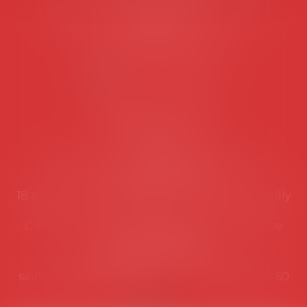
Les permanences du secrétariat sont les
suivantes:
Lundi au vendredi de 9h à 12h
NOUS CONTACTER
Coordonnées utiles
Secrétariat
Rémy Pastel –
remy.pastel@avosial.fr
et
contact@avosial.fr
18 avenue Marie-Amelie - Esc E - 60500 Chantilly
Communication et relations presse - Agence
DROIT DEVANT
Violaine de Saint Vaulry -
saintvaulry@droitdevant.fr
- T :
+33 6 09 48 49 60