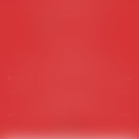
suivantes:
Lundi au vendredi de 9h à 12h
NOUS CONTACTER
Coordonnées utiles
Secrétariat
Rémy Pastel –
remy.pastel@avosial.fr
et
contact@avosial.fr
18 avenue Marie-Amelie - Esc E - 60500 Chantilly
Communication et relations presse - Agence
DROIT DEVANT
Violaine de Saint Vaulry -
saintvaulry@droitdevant.fr
- T :
+33 6 09 48 49 60