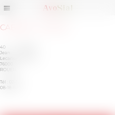
Ouvrir
le
menu
CABINET
:
AXLAW
40 rue
Barreau
Jean
de
Lecanuet
ROUEN
76000
ROUEN
Tél :
02-32-
08-18-60