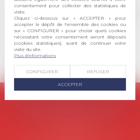
consentement pour collecter des statistiques de
social (droit du travail, droit de
visite.
l’emploi, droit des relations sociales
Cliquez ci-dessous sur « ACCEPTER » pour
et droit de la sécurité social) tant
accepter le dépôt de l'ensemble des cookies ou
interne qu’international ou
sur « CONFIGURER » pour choisir quels cookies
européen ou, le...
nécessitant votre consentement seront déposés
(cookies statistiques), avant de continuer votre
Lire la suite
visite du site.
Plus d'informations
CONFIGURER
REFUSER
ACCEPTER
AVOSIAL
Avocats d'entreprise en droit social
45 rue de Tocqueville, 75017 PARIS
Tél :
06 77 80 82 66
Les permanences du secrétariat sont les