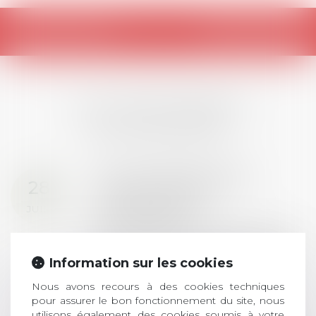
Retour
LES DERNIÈRES
ACTUALITÉS
Prix de thèse 2026 :
28
ouverture des
JUIL.
inscriptions
AVIS AUX RECENTS DOCTEURS EN
DROIT Le prix de thèse « AvoSial »
Information sur les cookies
récompense une thèse ayant
permis l’attribution du grade
Nous avons recours à des cookies techniques
universitaire de docteur en droit,
pour assurer le bon fonctionnement du site, nous
utilisons également des cookies soumis à votre
dont le sujet porte sur le droit