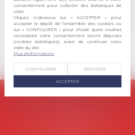
consentement pour collecter des statistiques de
social (droit du travail, droit de
visite.
l’emploi, droit des relations sociales
Cliquez ci-dessous sur « ACCEPTER » pour
et droit de la sécurité social) tant
accepter le dépôt de l'ensemble des cookies ou
interne qu’international ou
sur « CONFIGURER » pour choisir quels cookies
européen ou, le...
nécessitant votre consentement seront déposés
(cookies statistiques), avant de continuer votre
Lire la suite
visite du site.
Plus d'informations
CONFIGURER
REFUSER
ACCEPTER
AVOSIAL
Avocats d'entreprise en droit social
45 rue de Tocqueville, 75017 PARIS
Tél :
06 77 80 82 66
Les permanences du secrétariat sont les