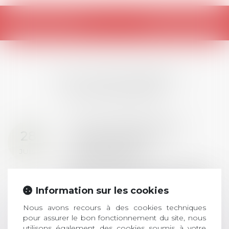
Retour
LES DERNIÈRES
ACTUALITÉS
Prix de thèse 2026 :
28
ouverture des
JUIL.
inscriptions
AVIS AUX RECENTS DOCTEURS EN
DROIT Le prix de thèse « AvoSial »
Information sur les cookies
récompense une thèse ayant
permis l’attribution du grade
Nous avons recours à des cookies techniques
universitaire de docteur en droit,
pour assurer le bon fonctionnement du site, nous
utilisons également des cookies soumis à votre
dont le sujet porte sur le droit