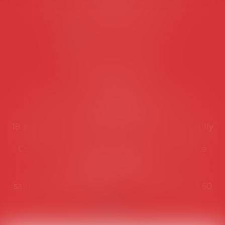
suivantes:
Lundi au vendredi de 9h à 12h
NOUS CONTACTER
Coordonnées utiles
Secrétariat
Rémy Pastel –
remy.pastel@avosial.fr
et
contact@avosial.fr
18 avenue Marie-Amelie - Esc E - 60500 Chantilly
Communication et relations presse - Agence
DROIT DEVANT
Violaine de Saint Vaulry -
saintvaulry@droitdevant.fr
- T :
+33 6 09 48 49 60