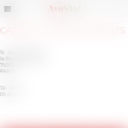
Ouvrir
le
menu
CABINET
:
AVISTEM AVOCATS
16 rue de
Barreau
la Banque
de PARIS
75002
PARIS
Tél :
01-45-
05-21-21