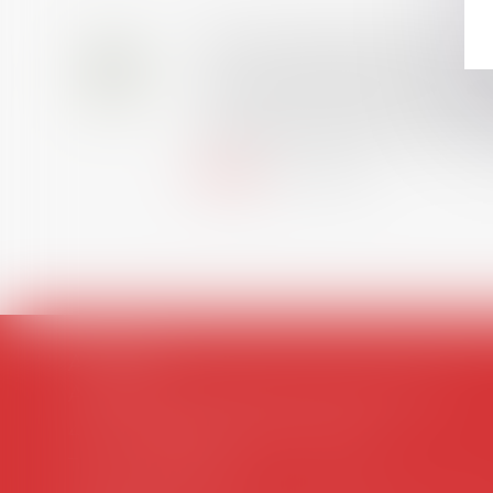
Prix de thèse 2026 : ou
28
AVIS AUX RECENTS DOCTEURS EN D
JUIL.
universitaire de docteur en droit,
et droit de la sécurité social) t
Lire la suite
AVOSIAL
Avocats d'entreprise en droit social
45 rue de Tocqueville, 75017 PARIS
Tél :
06 77 80 82 66