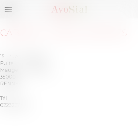
Ouvrir
le
menu
CABINET
:
ACSIAL AVOCATS
15 rue du
Barreau
Puits
de
Mauger
RENNES
35000
RENNES
Tél :
0223227382