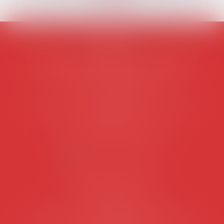
AVOSIAL
Avocats d'entreprise en droit social
45 rue de Tocqueville, 75017 PARIS
Tél :
06 77 80 82 66
Les permanences du secrétariat sont les
suivantes:
Lundi au vendredi de 9h à 12h
NOUS CONTACTER
Coordonnées utiles
Secrétariat
Rémy Pastel –
remy.pastel@avosial.fr
et