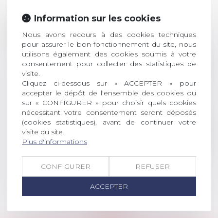
Prix de thèse 2026 :
Information sur les cookies
28
ouverture des
Nous avons recours à des cookies techniques
JUIL.
inscriptions
pour assurer le bon fonctionnement du site, nous
utilisons également des cookies soumis à votre
AVIS AUX RECENTS DOCTEURS EN
consentement pour collecter des statistiques de
DROIT Le prix de thèse « AvoSial »
visite.
récompense une thèse ayant
Cliquez ci-dessous sur « ACCEPTER » pour
permis l’attribution du grade
accepter le dépôt de l'ensemble des cookies ou
universitaire de docteur en droit,
sur « CONFIGURER » pour choisir quels cookies
dont le sujet porte sur le droit
nécessitant votre consentement seront déposés
social (droit du travail, droit de
(cookies statistiques), avant de continuer votre
l’emploi, droit des relations sociales
visite du site.
Plus d'informations
et droit de la sécurité social) tant
interne qu’international ou
européen ou, le...
CONFIGURER
REFUSER
Lire la suite
ACCEPTER