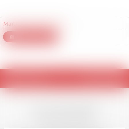
Membre du cabinet
Maître
Philippe
BODIN
Voir le détail
Retour
LES DERNIÈRES
ACTUALITÉS