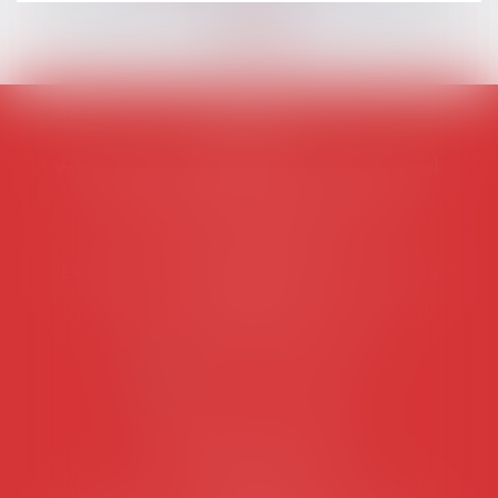
AVOSIAL
Avocats d'entreprise en droit social
45 rue de Tocqueville, 75017 PARIS
Tél :
06 77 80 82 66
Les permanences du secrétariat sont les
suivantes:
Lundi au vendredi de 9h à 12h
NOUS CONTACTER
Coordonnées utiles
Secrétariat