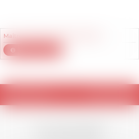
Membre du cabinet
Maître
Nadège
MERCIER-SERMET
Voir le détail
Retour
LES DERNIÈRES
ACTUALITÉS