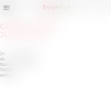
Ouvrir
le
menu
CABINET
:
AC2V
JURICONSEIL
24 route
Barreau
de
de
Nanfray
ANNECY
74960
ANNECY