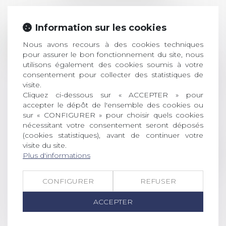
Information sur les cookies
Prix de thèse 2026 :
28
ouverture des
Nous avons recours à des cookies techniques
pour assurer le bon fonctionnement du site, nous
JUIL.
inscriptions
utilisons également des cookies soumis à votre
consentement pour collecter des statistiques de
AVIS AUX RECENTS DOCTEURS EN
visite.
DROIT Le prix de thèse « AvoSial »
Cliquez ci-dessous sur « ACCEPTER » pour
récompense une thèse ayant
accepter le dépôt de l'ensemble des cookies ou
permis l’attribution du grade
sur « CONFIGURER » pour choisir quels cookies
universitaire de docteur en droit,
nécessitant votre consentement seront déposés
dont le sujet porte sur le droit
(cookies statistiques), avant de continuer votre
social (droit du travail, droit de
visite du site.
l’emploi, droit des relations sociales
Plus d'informations
et droit de la sécurité social) tant
interne qu’international ou
CONFIGURER
REFUSER
européen ou, le...
ACCEPTER
Lire la suite