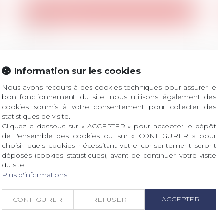
Publications
Publications
/
Divers
Edito
Lire la suite
Information sur les cookies
Nous avons recours à des cookies techniques pour assurer le
bon fonctionnement du site, nous utilisons également des
cookies soumis à votre consentement pour collecter des
Evenements
statistiques de visite.
Evenements
/
Travaux
Projet de loi travail : AvoSial formule
Cliquez ci-dessous sur « ACCEPTER » pour accepter le dépôt
8 propositions pour améliorer le droit
de l'ensemble des cookies ou sur « CONFIGURER » pour
Publications
du travail
choisir quels cookies nécessitant votre consentement seront
Publications
/
Divers
déposés (cookies statistiques), avant de continuer votre visite
du site.
Lire la suite
Plus d'informations
ACCEPTER
CONFIGURER
REFUSER
Publications