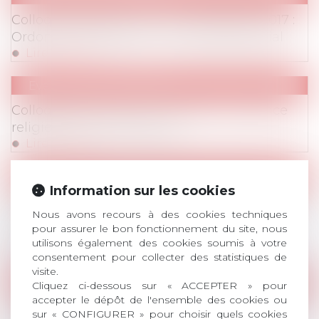
Colloque exceptionnel du 7 décembre 2017 :
Ordonnances Macron : Le New Deal social
Lire la suite
Evenements
/
Colloques
Colloque annuel du 17 mai 2017 : Le silence
religieux dans l’entreprise
Lire la suite
Evenements
/
Colloques
Information sur les cookies
Colloque du 14 octobre 2016 : Loi Travail : Le
Nous avons recours à des cookies techniques
New Deal de la négociation collective et des
pour assurer le bon fonctionnement du site, nous
restructurations
utilisons également des cookies soumis à votre
Lire la suite
consentement pour collecter des statistiques de
visite.
Evenements
/
Colloques
Cliquez ci-dessous sur « ACCEPTER » pour
accepter le dépôt de l'ensemble des cookies ou
Conférence-débat du 12 mai 2016 : Comment
sur « CONFIGURER » pour choisir quels cookies