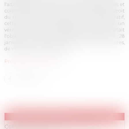
l'administration dans les relations individuelles et
collectives de travail. Entre publicisation du droit
du travail et travaillisation du droit administratif,
cette interaction réciproque fait émerger un
véritable « droit administratif du travail ». Tel était
l'objet du colloque qu'Avosial organisé le 28
janvier 2019 avec la participation d'universitaires,
de magistrats et d'avocats.
Programme du colloque
Evenements
/
Colloques
Colloque du 28 janvier 2019 : Le droit