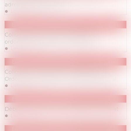
administratif du travail
Lire la suite
Evenements
/
Colloques
Colloque du 20 novembre 2018 : Les
ordonnances Macron, un an après
Lire la suite
Evenements
/
Colloques
Colloque du 13 septembre 2018 à Lyon :
Ordonnances Macron : Le New Deal social
Lire la suite
Evenements
/
Colloques
Débat sur l’avenir de la profession d’avocat
Lire la suite
Evenements
/
Colloques