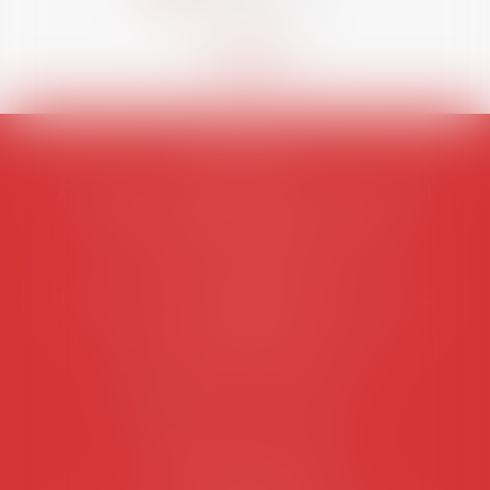
AVOSIAL
Avocats d'entreprise en droit social
45 rue de Tocqueville, 75017 PARIS
Tél :
06 77 80 82 66
Les permanences du secrétariat sont les
suivantes:
Lundi au vendredi de 9h à 12h
NOUS CONTACTER
Coordonnées utiles