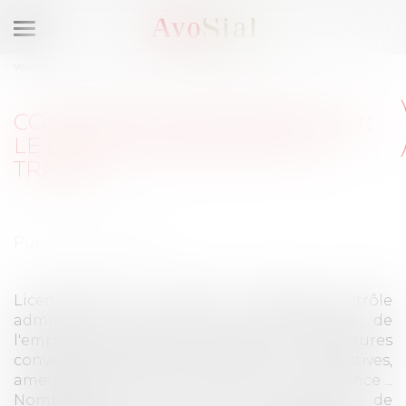
Ouvrir
le
Vous êtes ici :
Accueil
Evenements
Colloques
menu
Colloque du 28 janvier 2019 : Le droit administratif du travail
COLLOQUE DU 28 JANVIER 2019 :
LE DROIT ADMINISTRATIF DU
TRAVAIL
Publié le :
28/01/2019
Licenciement des salariés protégés, contrôle
administratif des plans de sauvegarde de
l'emploi, homologation / validation de ruptures
conventionnelles individuelles et collectives,
amendes administratives, procédures d'urgence ...
Nombreuses sont les incursions de