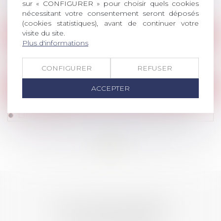
médecin du travail a rendu son avis
sur « CONFIGURER » pour choisir quels cookies
Lire la suite
nécessitant votre consentement seront déposés
(cookies statistiques), avant de continuer votre
visite du site.
Communiqués de Presse
Plus d'informations
Communiqué de presse du 22 avril 2021
Lire la suite
CONFIGURER
REFUSER
Communiqués de Presse
ACCEPTER
Communiqué de presse du 21 avril 2021
Lire la suite
<<
<
...
16
17
18
19
20
21
22
...
>
>>
LES DERNIÈRES