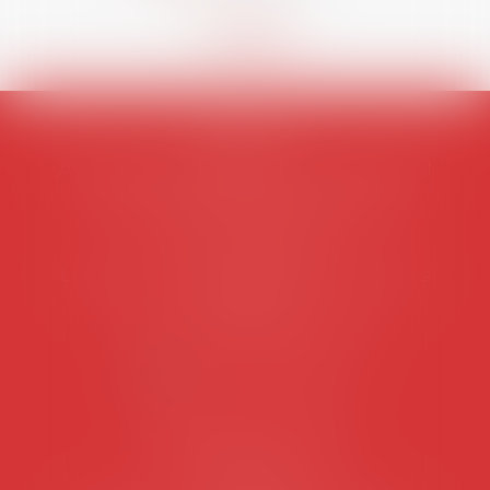
AVOSIAL
Avocats d'entreprise en droit social
45 rue de Tocqueville, 75017 PARIS
Tél :
06 77 80 82 66
Les permanences du secrétariat sont les
suivantes:
Lundi au vendredi de 9h à 12h
NOUS CONTACTER
Coordonnées utiles
Secrétariat