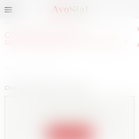
Ouvrir
le
Vous êtes ici :
Accueil
Comment éviter un recouvrement de l'Urssaf ?
menu
COMMENT ÉVITER UN
RECOUVREMENT DE L'URSSAF ?
Publié le :
02/06/2021
Chef d'entreprise du 21 mai 2021
Cet article est privé !
Lire la suite depuis "Espace membre"
Connexion