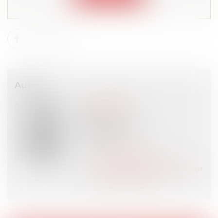
Auteur
Claire ABATE
Avocat
AC Legal Avocat
PARIS (75)
Voir l'auteur
Contacter l'auteur
Tous les articles de l'auteur
Site de l'auteur