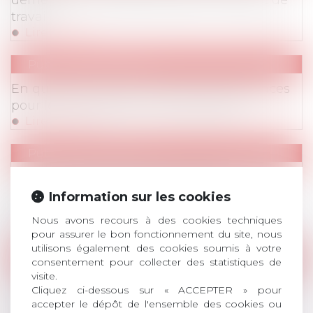
derrière tout contrat se cache un contrat de
travail
Lire la suite
Publications
/
Divers
En questions : Brexit : quelles conséquences
pour les entreprises et leurs salariés ?
Lire la suite
Publications
/
Divers
INFORMATIONS CORONAVIRUS
/
Publications
Fermeture des écoles ou de classes : quelles
solutions pour les parents et leurs
Information sur les cookies
employeurs ?
Nous avons recours à des cookies techniques
Lire la suite
pour assurer le bon fonctionnement du site, nous
utilisons également des cookies soumis à votre
Publications
/
Hygiène/sécurité – AT/MP
consentement pour collecter des statistiques de
visite.
Publications
/
Procédure
Le Conseil de prud'hommes peut examiner
Cliquez ci-dessous sur « ACCEPTER » pour
les éléments de toute nature sur lesquels le
accepter le dépôt de l'ensemble des cookies ou