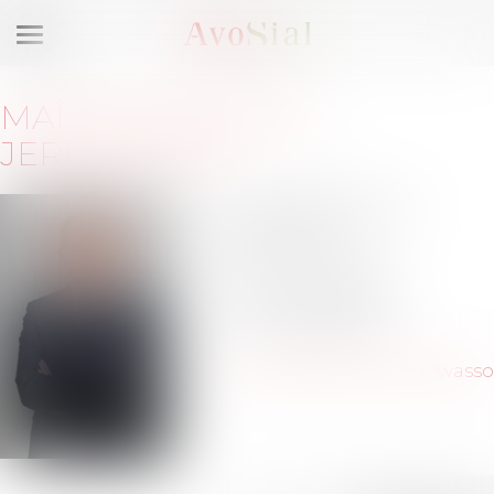
Ouvrir
le
menu
MAÎTRE
XAVIER DE
JERPHANION
8 rue Chateaubriand
75008 PARIS
Barreau de PARIS
Tél :
01-44-34-84-84
Tél :
06-15-88-32-37
xavier.de.jerphanion@cwasso