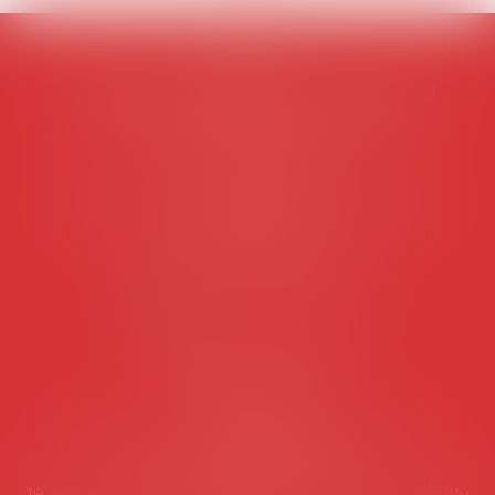
AVOSIAL
Avocats d'entreprise en droit social
45 rue de Tocqueville, 75017 PARIS
Tél :
06 77 80 82 66
Les permanences du secrétariat sont les
suivantes:
Lundi au vendredi de 9h à 12h
NOUS CONTACTER
Coordonnées utiles
Secrétariat
Rémy Pastel –
remy.pastel@avosial.fr
et
contact@avosial.fr