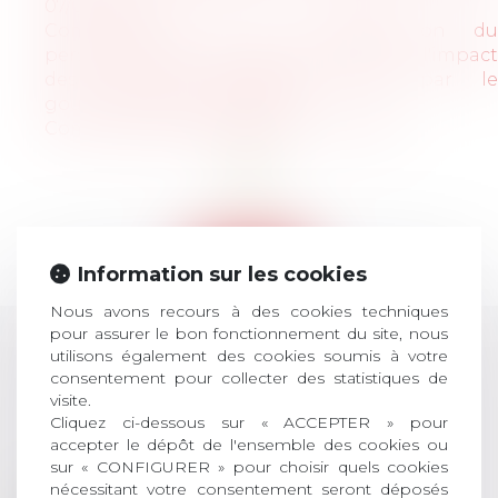
07/04/2020)
Communiqué sur la représentation du
personnel et état d'urgence sanitaire : l'impact
des mesures d'urgence prises par le
gouvernement (07/04/2020)
Communiqué de presse du 7 avril 2020
<<
<
1
>
>>
Retour
Information sur les cookies
Nous avons recours à des cookies techniques
pour assurer le bon fonctionnement du site, nous
utilisons également des cookies soumis à votre
consentement pour collecter des statistiques de
LES DERNIÈRES
visite.
ACTUALITÉS
Cliquez ci-dessous sur « ACCEPTER » pour
accepter le dépôt de l'ensemble des cookies ou
sur « CONFIGURER » pour choisir quels cookies
nécessitant votre consentement seront déposés
Prix de thèse 2026 :