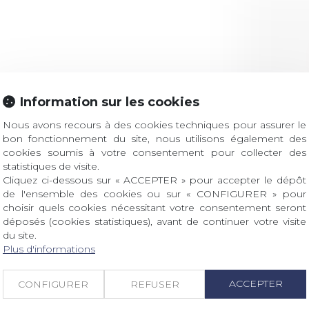
Information sur les cookies
Nous avons recours à des cookies techniques pour assurer le
bon fonctionnement du site, nous utilisons également des
Retour
cookies soumis à votre consentement pour collecter des
statistiques de visite.
Cliquez ci-dessous sur « ACCEPTER » pour accepter le dépôt
de l'ensemble des cookies ou sur « CONFIGURER » pour
choisir quels cookies nécessitant votre consentement seront
LES DERNIÈRES ACTUALITÉS
déposés (cookies statistiques), avant de continuer votre visite
du site.
Plus d'informations
verture des inscriptions
ACCEPTER
CONFIGURER
REFUSER
ROIT Le prix de thèse « AvoSial » récompense une t