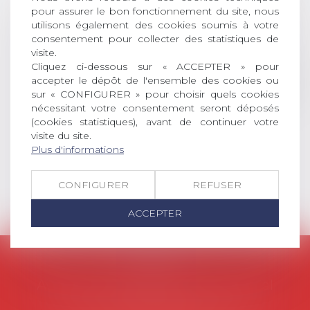
récompense une thèse ayant
pour assurer le bon fonctionnement du site, nous
permis l’attribution du grade
utilisons également des cookies soumis à votre
universitaire de docteur en droit,
consentement pour collecter des statistiques de
dont le sujet porte sur le droit
visite.
Cliquez ci-dessous sur « ACCEPTER » pour
social (droit du travail, droit de
accepter le dépôt de l'ensemble des cookies ou
l’emploi, droit des relations sociales
sur « CONFIGURER » pour choisir quels cookies
et droit de la sécurité social) tant
nécessitant votre consentement seront déposés
interne qu’international ou
(cookies statistiques), avant de continuer votre
européen ou, le...
visite du site.
Plus d'informations
Lire la suite
CONFIGURER
REFUSER
ACCEPTER
AVOSIAL
Avocats d'entreprise en droit social
45 rue de Tocqueville, 75017 PARIS