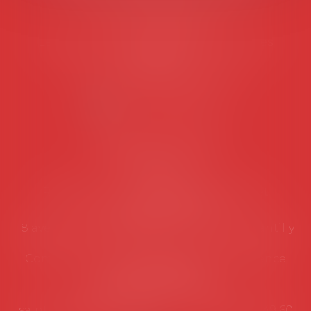
Tél :
06 77 80 82 66
Les permanences du secrétariat sont les
suivantes:
Lundi au vendredi de 9h à 12h
NOUS CONTACTER
Coordonnées utiles
Secrétariat
Rémy Pastel –
remy.pastel@avosial.fr
et
contact@avosial.fr
18 avenue Marie-Amelie - Esc E - 60500 Chantilly
Communication et relations presse - Agence
DROIT DEVANT
Violaine de Saint Vaulry -
saintvaulry@droitdevant.fr
- T :
+33 6 09 48 49 60