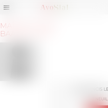
Ouvrir
le
menu
MAÎTRE
TITRITE
BAAMOUCHE
CMS FRANCIS L
92200 NEUIL