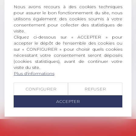
AVIS AUX RECENTS DOCTEURS EN
Nous avons recours à des cookies techniques
DROIT Le prix de thèse « AvoSial »
pour assurer le bon fonctionnement du site, nous
récompense une thèse ayant
utilisons également des cookies soumis à votre
consentement pour collecter des statistiques de
permis l’attribution du grade
visite.
universitaire de docteur en droit,
Cliquez ci-dessous sur « ACCEPTER » pour
dont le sujet porte sur le droit
accepter le dépôt de l'ensemble des cookies ou
social (droit du travail, droit de
sur « CONFIGURER » pour choisir quels cookies
l’emploi, droit des relations sociales
nécessitant votre consentement seront déposés
et droit de la sécurité social) tant
(cookies statistiques), avant de continuer votre
interne qu’international ou
visite du site.
européen ou, le...
Plus d'informations
Lire la suite
CONFIGURER
REFUSER
ACCEPTER
AVOSIAL