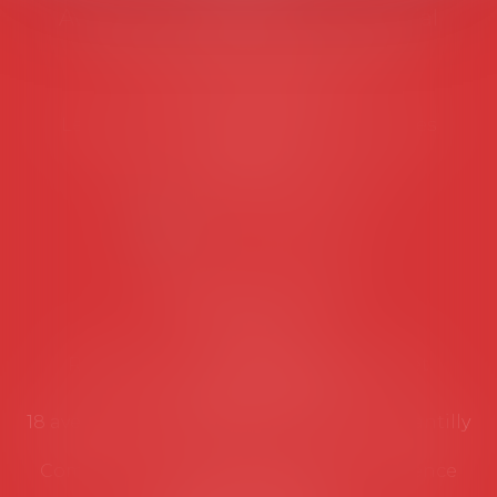
Avocats d'entreprise en droit social
45 rue de Tocqueville, 75017 PARIS
Tél :
06 77 80 82 66
Les permanences du secrétariat sont les
suivantes:
Lundi au vendredi de 9h à 12h
NOUS CONTACTER
Coordonnées utiles
Secrétariat
Rémy Pastel –
remy.pastel@avosial.fr
et
contact@avosial.fr
18 avenue Marie-Amelie - Esc E - 60500 Chantilly
Communication et relations presse - Agence
DROIT DEVANT