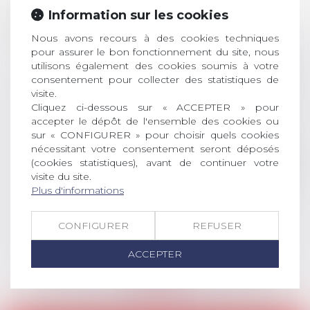
28
ouverture des
Information sur les cookies
JUIL.
inscriptions
Nous avons recours à des cookies techniques
pour assurer le bon fonctionnement du site, nous
AVIS AUX RECENTS DOCTEURS EN
utilisons également des cookies soumis à votre
DROIT Le prix de thèse « AvoSial »
consentement pour collecter des statistiques de
récompense une thèse ayant
visite.
permis l’attribution du grade
Cliquez ci-dessous sur « ACCEPTER » pour
universitaire de docteur en droit,
accepter le dépôt de l'ensemble des cookies ou
dont le sujet porte sur le droit
sur « CONFIGURER » pour choisir quels cookies
social (droit du travail, droit de
nécessitant votre consentement seront déposés
(cookies statistiques), avant de continuer votre
l’emploi, droit des relations sociales
visite du site.
et droit de la sécurité social) tant
Plus d'informations
interne qu’international ou
européen ou, le...
CONFIGURER
REFUSER
Lire la suite
ACCEPTER