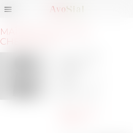
Ouvrir
le
menu
MAÎTRE
STÉPHANIE
CHEDEVILLE
5 rue Georges
Berger
75017 PARIS
Barreau de
PARIS
Tél :
01-40-06-92-
00
sch@chedeville-
avocats.fr