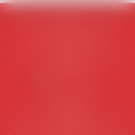
AVOSIAL
Avocats d'entreprise en droit social
45 rue de Tocqueville, 75017 PARIS
Tél :
06 77 80 82 66
Les permanences du secrétariat sont les
suivantes:
Lundi au vendredi de 9h à 12h
NOUS CONTACTER
Coordonnées utiles
Secrétariat
Rémy Pastel –
remy.pastel@avosial.fr
et
contact@avosial.fr
18 avenue Marie-Amelie - Esc E - 60500 Chantilly