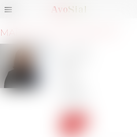
Ouvrir
le
menu
MAÎTRE
SOPHIE
GREDER
21 place
de la
Madeleine
75957
Paris
Barreau
de PARIS
Tél :
01 56
43 45 80
Voir le
site