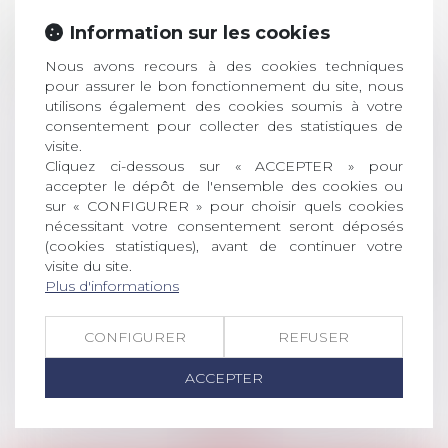
Prix de thèse 2026 :
28
Information sur les cookies
ouverture des
JUIL.
Nous avons recours à des cookies techniques
inscriptions
pour assurer le bon fonctionnement du site, nous
AVIS AUX RECENTS DOCTEURS EN
utilisons également des cookies soumis à votre
consentement pour collecter des statistiques de
DROIT Le prix de thèse « AvoSial »
visite.
récompense une thèse ayant
Cliquez ci-dessous sur « ACCEPTER » pour
permis l’attribution du grade
accepter le dépôt de l'ensemble des cookies ou
universitaire de docteur en droit,
sur « CONFIGURER » pour choisir quels cookies
dont le sujet porte sur le droit
nécessitant votre consentement seront déposés
social (droit du travail, droit de
(cookies statistiques), avant de continuer votre
l’emploi, droit des relations sociales
visite du site.
et droit de la sécurité social) tant
Plus d'informations
interne qu’international ou
européen ou, le...
CONFIGURER
REFUSER
Lire la suite
ACCEPTER