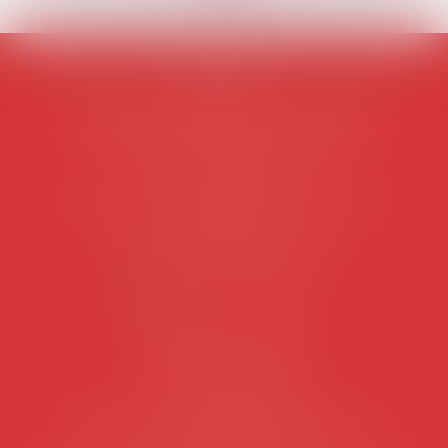
AVOSIAL
Avocats d'entreprise en droit social
45 rue de Tocqueville, 75017 PARIS
Tél :
06 77 80 82 66
Les permanences du secrétariat sont les
suivantes:
Lundi au vendredi de 9h à 12h
NOUS CONTACTER
Coordonnées utiles
Secrétariat
Rémy Pastel –
remy.pastel@avosial.fr
et
contact@avosial.fr