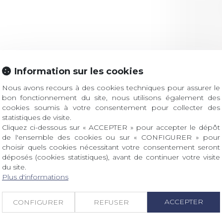
Information sur les cookies
Nous avons recours à des cookies techniques pour assurer le
bon fonctionnement du site, nous utilisons également des
Retour
cookies soumis à votre consentement pour collecter des
statistiques de visite.
Cliquez ci-dessous sur « ACCEPTER » pour accepter le dépôt
de l'ensemble des cookies ou sur « CONFIGURER » pour
choisir quels cookies nécessitant votre consentement seront
LES DERNIÈRES ACTUALITÉS
déposés (cookies statistiques), avant de continuer votre visite
du site.
Plus d'informations
verture des inscriptions
ACCEPTER
CONFIGURER
REFUSER
ROIT Le prix de thèse « AvoSial » récompense une t
 dont le sujet porte sur le droit social (droit du travail