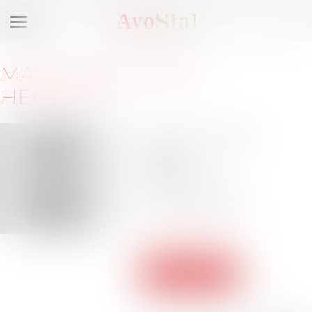
Ouvrir
le
menu
MAÎTRE
SANDRINE
HENRION
91 rue du
Faubourg Saint-
Honoré
75008 Paris
Barreau de PARIS
s.henrion@herald-
avocats.com
Voir le site