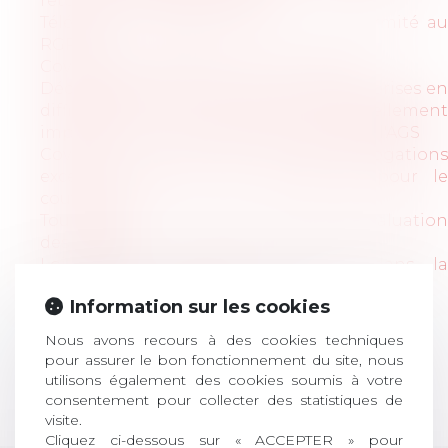
retour du congé maternité
Télétravail : comment assurer la conformité au
RGPD ?
Covid-19 : quelle gestion en entreprise ?
Décryptage de la réforme sur les entreprises en
difficultés et de ses effets potentiellement
importants sur les créances salariales et l'AGS
Covid-19 : tout savoir sur les dérogations
exceptionnelles et les attestations pour le
couvre-feu
Tout savoir sur le document unique d'évaluation
des risques
Loi Pacte : quels changements dans la
participation des salariés ?
Information sur les cookies
<<
<
1
2
3
>
>>
Nous avons recours à des cookies techniques
pour assurer le bon fonctionnement du site, nous
utilisons également des cookies soumis à votre
consentement pour collecter des statistiques de
Retour
visite.
Cliquez ci-dessous sur « ACCEPTER » pour