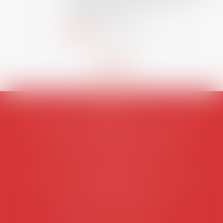
interne qu’international ou
européen ou, le...
Lire la suite
AVOSIAL
Avocats d'entreprise en droit social
45 rue de Tocqueville, 75017 PARIS
Tél :
06 77 80 82 66
Les permanences du secrétariat sont les
suivantes:
Lundi au vendredi de 9h à 12h
NOUS CONTACTER