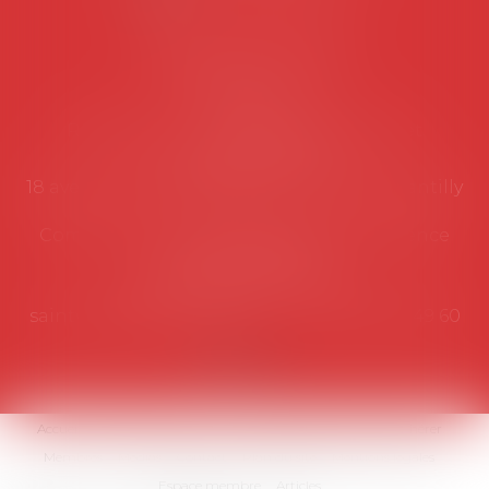
Coordonnées utiles
Secrétariat
Rémy Pastel –
remy.pastel@avosial.fr
et
contact@avosial.fr
18 avenue Marie-Amelie - Esc E - 60500 Chantilly
Communication et relations presse - Agence
DROIT DEVANT
Violaine de Saint Vaulry -
saintvaulry@droitdevant.fr
- T :
+33 6 09 48 49 60
Accueil
Qui sommes-nous ?
Activités / Évènements
Adhérer
Membres
Médias
Contact
Plan du site
Mentions légales
Espace membre
Articles