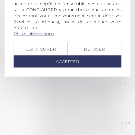
accepter le dépôt de l'ensemble des cookies ou
sur « CONFIGURER » pour choisir quels cookies
nécessitant votre consentement seront déposés
LES DERNIÈRES
(cookies statistiques), avant de continuer votre
visite du site.
ACTUALITÉS
Plus d'informations
CONFIGURER
REFUSER
Prix de thèse 2026 :
28
ouverture des
ACCEPTER
JUIL.
inscriptions
AVIS AUX RECENTS DOCTEURS EN
DROIT Le prix de thèse « AvoSial »
récompense une thèse ayant
permis l’attribution du grade
universitaire de docteur en droit,
dont le sujet porte sur le droit
social (droit du travail, droit de
l’emploi, droit des relations sociales
et droit de la sécurité social) tant