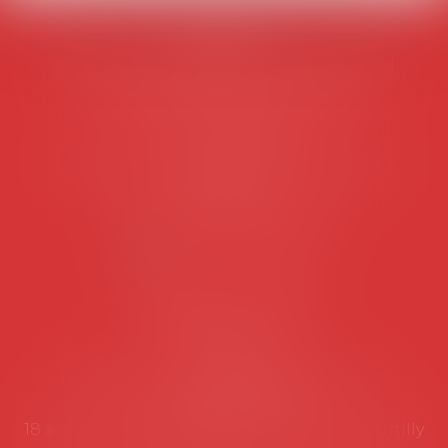
AVOSIAL
Avocats d'entreprise en droit social
45 rue de Tocqueville, 75017 PARIS
Tél :
06 77 80 82 66
Les permanences du secrétariat sont les
suivantes:
Lundi au vendredi de 9h à 12h
NOUS CONTACTER
Coordonnées utiles
Secrétariat
Rémy Pastel –
remy.pastel@avosial.fr
et
contact@avosial.fr
18 avenue Marie-Amelie - Esc E - 60500 Chantilly