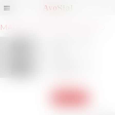
Ouvrir
le
menu
MAÎTRE
SALOMÉ
CASSUTO
11 boulevard du Roi
René
13100 Aix en
Provence
Barreau de AIX EN
PROVENCE
scassuto@cassuto-
avocats.com
Voir le site