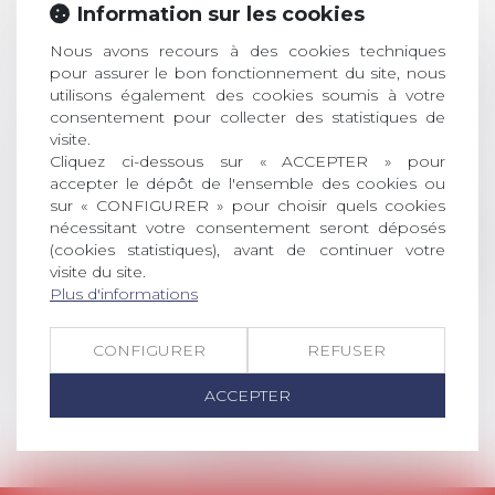
ouverture des
Information sur les cookies
JUIL.
inscriptions
Nous avons recours à des cookies techniques
AVIS AUX RECENTS DOCTEURS EN
pour assurer le bon fonctionnement du site, nous
utilisons également des cookies soumis à votre
DROIT Le prix de thèse « AvoSial »
consentement pour collecter des statistiques de
récompense une thèse ayant
visite.
permis l’attribution du grade
Cliquez ci-dessous sur « ACCEPTER » pour
universitaire de docteur en droit,
accepter le dépôt de l'ensemble des cookies ou
dont le sujet porte sur le droit
sur « CONFIGURER » pour choisir quels cookies
social (droit du travail, droit de
nécessitant votre consentement seront déposés
l’emploi, droit des relations sociales
(cookies statistiques), avant de continuer votre
et droit de la sécurité social) tant
visite du site.
interne qu’international ou
Plus d'informations
européen ou, le...
CONFIGURER
REFUSER
Lire la suite
ACCEPTER