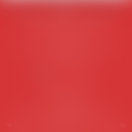
AVOSIAL
Avocats d'entreprise en droit social
45 rue de Tocqueville, 75017 PARIS
Tél :
06 77 80 82 66
Les permanences du secrétariat sont les
suivantes:
Lundi au vendredi de 9h à 12h
NOUS CONTACTER
Coordonnées utiles
Secrétariat
Rémy Pastel –
remy.pastel@avosial.fr
et
contact@avosial.fr
18 avenue Marie-Amelie - Esc E - 60500 Chantilly