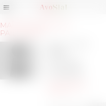
Ouvrir
le
menu
MAÎTRE
SABINE DE
PAILLERETS
51/53 rue des Belles
Feuilles
75116 PARIS
Barreau de PARIS
Tél :
01-44-15-61-00
Tél :
06-76-96-41-22
s.de.paillerets@bctg-
avocats.com