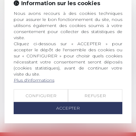
ouverture des
Information sur les cookies
JUIL.
inscriptions
Nous avons recours à des cookies techniques
AVIS AUX RECENTS DOCTEURS EN
pour assurer le bon fonctionnement du site, nous
DROIT Le prix de thèse « AvoSial »
utilisons également des cookies soumis à votre
consentement pour collecter des statistiques de
récompense une thèse ayant
visite.
permis l’attribution du grade
Cliquez ci-dessous sur « ACCEPTER » pour
universitaire de docteur en droit,
accepter le dépôt de l'ensemble des cookies ou
dont le sujet porte sur le droit
sur « CONFIGURER » pour choisir quels cookies
social (droit du travail, droit de
nécessitant votre consentement seront déposés
l’emploi, droit des relations sociales
(cookies statistiques), avant de continuer votre
et droit de la sécurité social) tant
visite du site.
interne qu’international ou
Plus d'informations
européen ou, le...
CONFIGURER
REFUSER
Lire la suite
ACCEPTER