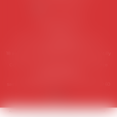
NOUS CONTACTER
Coordonnées utiles
Secrétariat
Rémy Pastel –
remy.pastel@avosial.fr
et
contact@avosial.fr
18 avenue Marie-Amelie - Esc E - 60500 Chantilly
Communication et relations presse - Agence
DROIT DEVANT
Violaine de Saint Vaulry -
saintvaulry@droitdevant.fr
- T :
+33 6 09 48 49 60
Accueil
Qui sommes-nous ?
Activités / Évènements
Adhérer