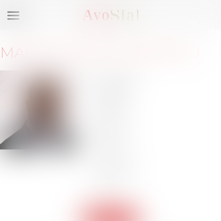
Ouvrir
le
menu
MAÎTRE
ROMAIN
ZANNOU
29 rue
Taitbout
75009
Paris
Barreau
de
PARIS
Tél :
01
83 79 84
80
Retour