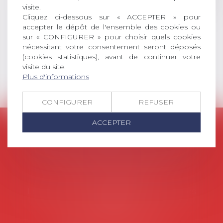
visite.
et droit de la sécurité social) tant
Cliquez ci-dessous sur « ACCEPTER » pour
interne qu’international ou
accepter le dépôt de l'ensemble des cookies ou
européen ou, le...
sur « CONFIGURER » pour choisir quels cookies
nécessitant votre consentement seront déposés
Lire la suite
(cookies statistiques), avant de continuer votre
visite du site.
Plus d'informations
CONFIGURER
REFUSER
ACCEPTER
AVOSIAL
Avocats d'entreprise en droit social
45 rue de Tocqueville, 75017 PARIS
Tél :
06 77 80 82 66
Les permanences du secrétariat sont les
suivantes:
Lundi au vendredi de 9h à 12h