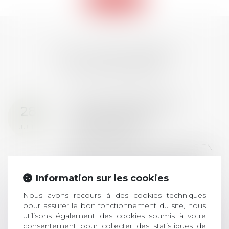
LES DERNIÈRES
ACTUALITÉS
Prix de thèse 2026 :
28
ouverture des
JUIL.
inscriptions
AVIS AUX RECENTS DOCTEURS EN
DROIT Le prix de thèse « AvoSial »
récompense une thèse ayant
Information sur les cookies
permis l’attribution du grade
universitaire de docteur en droit,
Nous avons recours à des cookies techniques
dont le sujet porte sur le droit
pour assurer le bon fonctionnement du site, nous
social (droit du travail, droit de
utilisons également des cookies soumis à votre
consentement pour collecter des statistiques de
l’emploi, droit des relations sociales