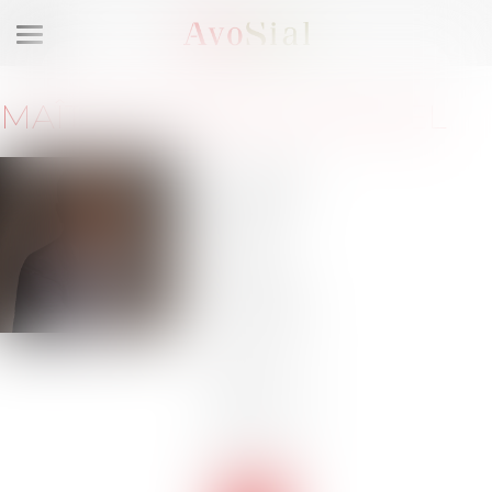
Ouvrir
le
menu
MAÎTRE
ROMAIN
PIOCHEL
14 rue
Rabelais
69003
Lyon
Barreau
de LYON
Tél :
04
28 29 12
80
Tél :
06
61 56 94
92