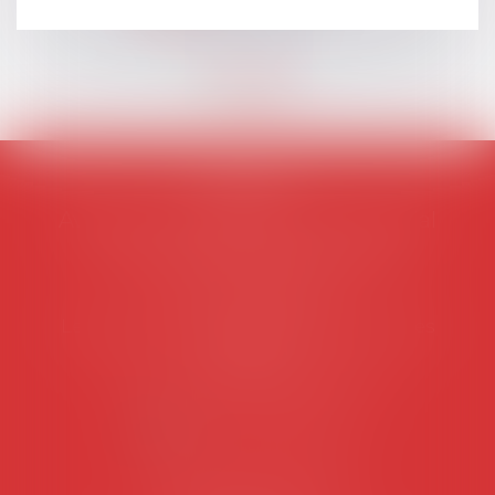
Lire la suite
AVOSIAL
Avocats d'entreprise en droit social
45 rue de Tocqueville, 75017 PARIS
Tél :
06 77 80 82 66
Les permanences du secrétariat sont les
suivantes:
Lundi au vendredi de 9h à 12h
NOUS CONTACTER
Coordonnées utiles