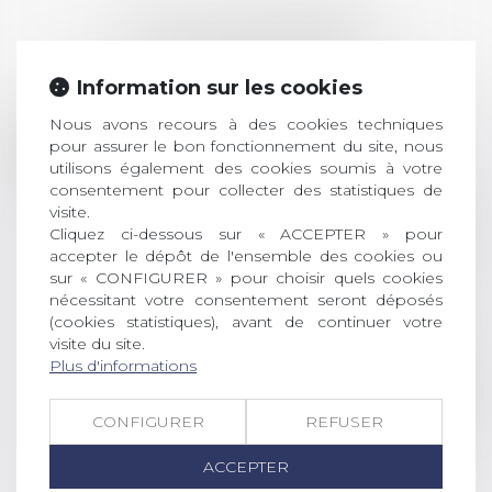
LES DERNIÈRES
ACTUALITÉS
Information sur les cookies
Prix de thèse 2026 :
Nous avons recours à des cookies techniques
28
pour assurer le bon fonctionnement du site, nous
ouverture des
utilisons également des cookies soumis à votre
JUIL.
inscriptions
consentement pour collecter des statistiques de
visite.
AVIS AUX RECENTS DOCTEURS EN
Cliquez ci-dessous sur « ACCEPTER » pour
DROIT Le prix de thèse « AvoSial »
accepter le dépôt de l'ensemble des cookies ou
récompense une thèse ayant
sur « CONFIGURER » pour choisir quels cookies
permis l’attribution du grade
nécessitant votre consentement seront déposés
universitaire de docteur en droit,
(cookies statistiques), avant de continuer votre
dont le sujet porte sur le droit
visite du site.
social (droit du travail, droit de
Plus d'informations
l’emploi, droit des relations sociales
et droit de la sécurité social) tant
CONFIGURER
REFUSER
interne qu’international ou
européen ou, le...
ACCEPTER