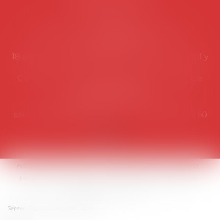
Secrétariat
Rémy Pastel –
remy.pastel@avosial.fr
et
contact@avosial.fr
18 avenue Marie-Amelie - Esc E - 60500 Chantilly
Communication et relations presse - Agence
DROIT DEVANT
Violaine de Saint Vaulry -
saintvaulry@droitdevant.fr
- T :
+33 6 09 48 49 60
Accueil
Qui sommes-nous ?
Activités / Évènements
Adhérer
Membres
Médias
Contact
Plan du site
Mentions légales
Espace membre
Articles
Septeo Digital & Services © 2019